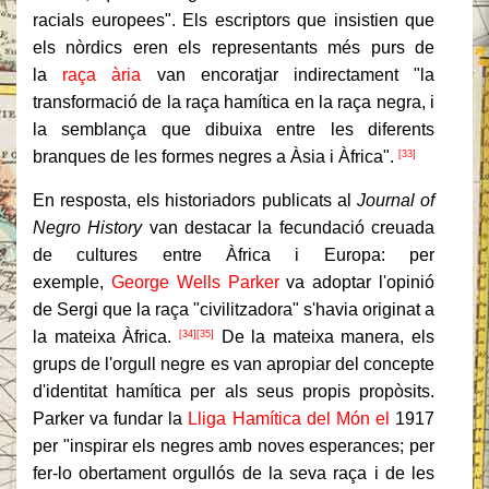
racials europees". Els escriptors que insistien que
els nòrdics eren els representants més purs de
la
raça ària
van encoratjar indirectament "la
transformació de la raça hamítica en la raça negra, i
la semblança que dibuixa entre les diferents
branques de les formes negres a Àsia i Àfrica".
[33]
En resposta, els historiadors publicats al
Journal of
Negro History
van destacar la fecundació creuada
de cultures entre Àfrica i Europa: per
exemple,
George Wells Parker
va adoptar l'opinió
de Sergi que la raça "civilitzadora" s'havia originat a
la mateixa Àfrica.
De la mateixa manera, els
[34]
[35]
grups de l'orgull negre es van apropiar del concepte
d'identitat hamítica per als seus propis propòsits.
Parker va fundar la
Lliga Hamítica del Món el
1917
per "inspirar els negres amb noves esperances; per
fer-lo obertament orgullós de la seva raça i de les