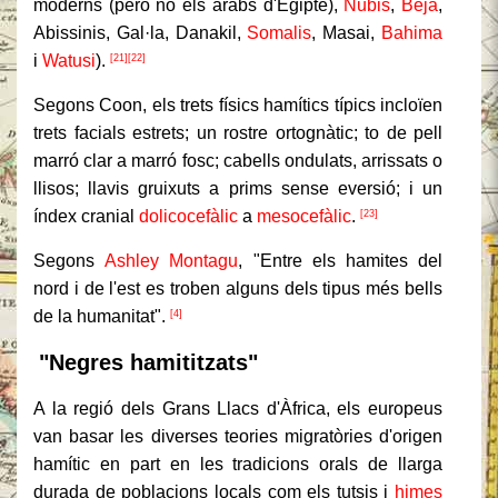
moderns (però no els àrabs d'Egipte),
Nubis
,
Beja
,
Abissinis, Gal·la, Danakil,
Somalis
, Masai,
Bahima
i
Watusi
).
[21]
[22]
Segons Coon, els trets físics hamítics típics incloïen
trets facials estrets; un rostre ortognàtic; to de pell
marró clar a marró fosc; cabells ondulats, arrissats o
llisos; llavis gruixuts a prims sense eversió; i un
índex cranial
dolicocefàlic
a
mesocefàlic
.
[23]
Segons
Ashley Montagu
, "Entre els hamites del
nord i de l'est es troben alguns dels tipus més bells
de la humanitat".
[4]
"Negres hamititzats"
A la regió dels Grans Llacs d'Àfrica, els europeus
van basar les diverses teories migratòries d'origen
hamític en part en les tradicions orals de llarga
durada de poblacions locals com els tutsis i
himes