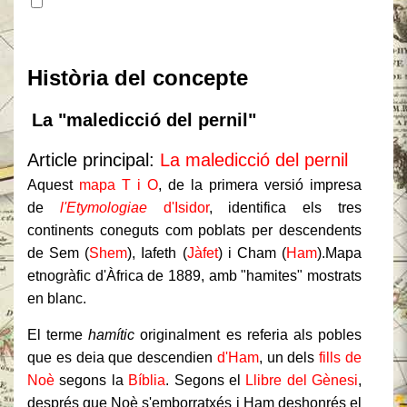
Contingut
Història del concepte
La "maledicció del pernil"
Article principal:
La maledicció del pernil
Aquest
mapa T i O
, de la primera versió impresa
de
l'Etymologiae
d'Isidor
, identifica els tres
continents coneguts com poblats per descendents
de Sem (
Shem
), Iafeth (
Jàfet
) i Cham (
Ham
).
Mapa
etnogràfic d'Àfrica de 1889, amb "hamites" mostrats
en blanc.
El terme
hamític
originalment es referia als pobles
que es deia que descendien
d'Ham
, un dels
fills de
Noè
segons la
Bíblia
. Segons el
Llibre del Gènesi
,
després que Noè s'emborratxés i Ham deshonrés el