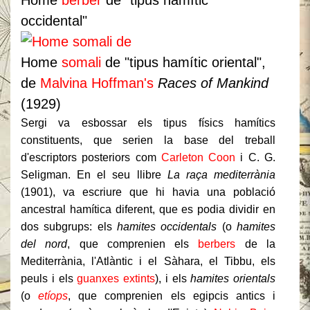
Home
berber
de "tipus hamític
occidental"
Home
somali
de "tipus hamític oriental",
de
Malvina Hoffman's
Races of Mankind
(1929)
Sergi va esbossar els tipus físics hamítics
constituents, que serien la base del treball
d'escriptors posteriors com
Carleton Coon
i C. G.
Seligman. En el seu llibre
La raça mediterrània
(1901), va escriure que hi havia una població
ancestral hamítica diferent, que es podia dividir en
dos subgrups: els
hamites occidentals
(o
hamites
del nord
, que comprenien els
berbers
de la
Mediterrània, l'Atlàntic i el Sàhara, el Tibbu, els
peuls i els
guanxes extints
), i els
hamites orientals
(o
etíops
, que comprenien els egipcis antics i