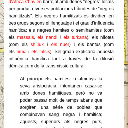
d'Àfrica s'havien
barrejat amb dones "negres" locals
per produir diverses poblacions híbrides de "negres
hamititzats". Els negres hamititzats es dividien en
tres grups segons el llenguatge i el grau d'influència
hamítica: els negres hamites o semihamites (com
els
massais
,
els nandi
i
els turkana
), els nilotes
(com els
shilluk
i
els nuer
) i els bantus (com
els
hima
i
els tutsis
). Seligman explicaria aquesta
influència hamítica tant a través de la difusió
dèmica com de la transmissió cultural:
Al principi els hamites, o almenys la
seva aristocràcia, intentarien casar-se
amb dones hamítiques, però no va
poder passar molt de temps abans que
sorgiren una sèrie de pobles que
combinaven sang negra i hamítica;
aquests, superiors als negres purs,