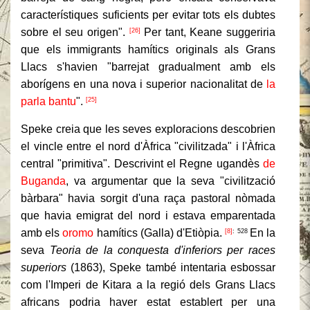
característiques suficients per evitar tots els dubtes
sobre el seu origen".
Per tant, Keane suggeriria
[26]
que els immigrants hamítics originals als Grans
Llacs s'havien "barrejat gradualment amb els
aborígens en una nova i superior nacionalitat de
la
parla bantu
".
[25]
Speke creia que les seves exploracions descobrien
el vincle entre el nord d'Àfrica "civilitzada" i l'Àfrica
central "primitiva". Descrivint el Regne ugandès
de
Buganda
, va argumentar que la seva "civilització
bàrbara" havia sorgit d'una raça pastoral nòmada
que havia emigrat del nord i estava emparentada
amb els
oromo
hamítics (Galla) d'Etiòpia.
En la
[8]
: 528
seva
Teoria de la conquesta d'inferiors per races
superiors
(1863), Speke també intentaria esbossar
com l'Imperi de Kitara a la regió dels Grans Llacs
africans podria haver estat establert per una