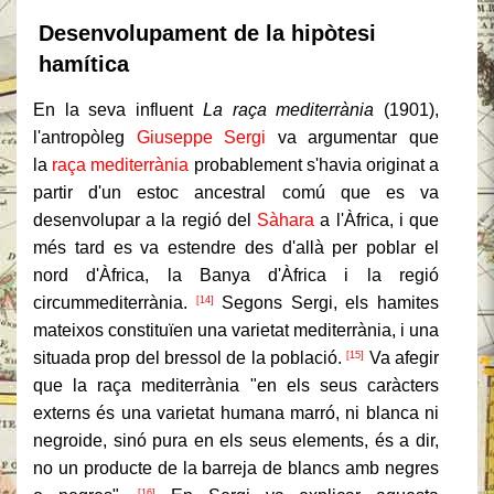
Desenvolupament de la hipòtesi
hamítica
En la seva influent
La raça mediterrània
(1901),
l'antropòleg
Giuseppe Sergi
va argumentar que
la
raça mediterrània
probablement s'havia originat a
partir d'un estoc ancestral comú que es va
desenvolupar a la regió del
Sàhara
a l'Àfrica, i que
més tard es va estendre des d'allà per poblar el
nord d'Àfrica, la Banya d'Àfrica i la regió
circummediterrània.
Segons Sergi, els hamites
[14]
mateixos constituïen una varietat mediterrània, i una
situada prop del bressol de la població.
Va afegir
[15]
que la raça mediterrània "en els seus caràcters
externs és una varietat humana marró, ni blanca ni
negroide, sinó pura en els seus elements, és a dir,
no un producte de la barreja de blancs amb negres
[16]