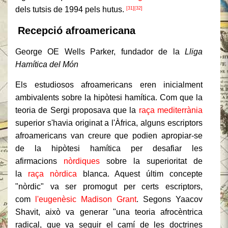
dels tutsis de 1994 pels hutus.
[31]
[32]
Recepció afroamericana
George OE Wells Parker, fundador de la
Lliga
Hamítica del Món
Els estudiosos afroamericans eren inicialment
ambivalents sobre la hipòtesi hamítica. Com que la
teoria de Sergi proposava que la
raça mediterrània
superior s'havia originat a l'Àfrica, alguns escriptors
afroamericans van creure que podien apropiar-se
de la hipòtesi hamítica per desafiar les
afirmacions
nòrdiques
sobre la superioritat de
la
raça nòrdica
blanca. Aquest últim concepte
"nòrdic" va ser promogut per certs escriptors,
com
l'eugenèsic Madison Grant
. Segons Yaacov
Shavit, això va generar "una teoria afrocèntrica
radical, que va seguir el camí de les doctrines