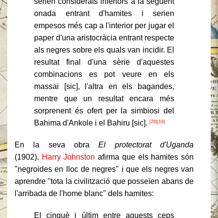
serien considerats inferiors a la següent
onada entrant d'hamites i serien
empesos més cap a l'interior per jugar el
paper d'una aristocràcia entrant respecte
als negres sobre els quals van incidir. El
resultat final d'una sèrie d'aquestes
combinacions es pot veure en els
massai [sic], l'altra en els bagandes,
mentre que un resultat encara més
sorprenent és ofert per la simbiosi del
Bahima d'Ankole i el Bahiru [sic].
[29]
[19]
En la seva obra
El protectorat d'Uganda
(1902),
Harry Johnston
afirma que els hamites són
"negroides en lloc de negres" i que els negres van
aprendre "tota la civilització que posseïen abans de
l'arribada de l'home blanc" dels hamites:
El cinquè i últim entre aquests ceps