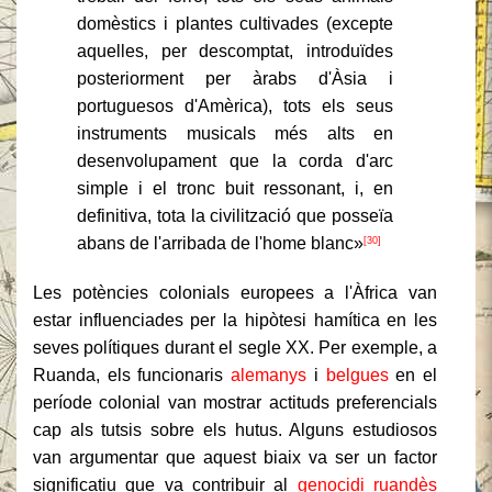
domèstics i plantes cultivades (excepte
aquelles, per descomptat, introduïdes
posteriorment per àrabs d'Àsia i
portuguesos d'Amèrica), tots els seus
instruments musicals més alts en
desenvolupament que la corda d'arc
simple i el tronc buit ressonant, i, en
definitiva, tota la civilització que posseïa
abans de l'arribada de l'home blanc»
[30]
Les potències colonials europees a l'Àfrica van
estar influenciades per la hipòtesi hamítica en les
seves polítiques durant el segle XX. Per exemple, a
Ruanda, els funcionaris
alemanys
i
belgues
en el
període colonial van mostrar actituds preferencials
cap als tutsis sobre els hutus. Alguns estudiosos
van argumentar que aquest biaix va ser un factor
significatiu que va contribuir al
genocidi ruandès