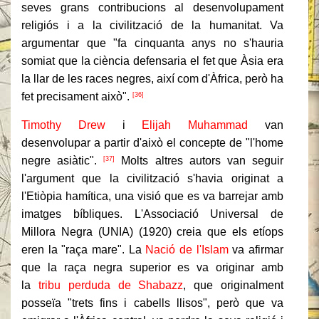
seves grans contribucions al desenvolupament
religiós i a la civilització de la humanitat. Va
argumentar que "fa cinquanta anys no s'hauria
somiat que la ciència defensaria el fet que Àsia era
la llar de les races negres, així com d'Àfrica, però ha
fet precisament això".
[36]
Timothy Drew
i
Elijah Muhammad
van
desenvolupar a partir d'això el concepte de "l'home
negre asiàtic".
Molts altres autors van seguir
[37]
l'argument que la civilització s'havia originat a
l'Etiòpia hamítica, una visió que es va barrejar amb
imatges bíbliques. L'Associació Universal de
Millora Negra (UNIA) (1920) creia que els etíops
eren la "raça mare". La
Nació de l'Islam
va afirmar
que la raça negra superior es va originar amb
la
tribu perduda de Shabazz
, que originalment
posseïa "trets fins i cabells llisos", però que va