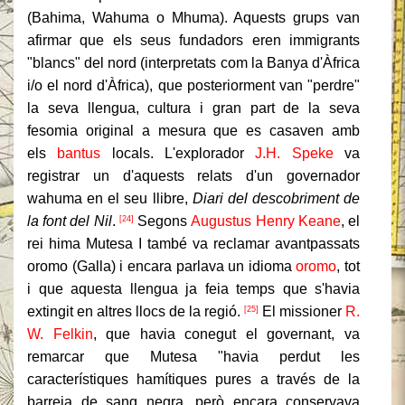
(Bahima, Wahuma o Mhuma). Aquests grups van
afirmar que els seus fundadors eren immigrants
"blancs" del nord (interpretats com la Banya d'Àfrica
i/o el nord d'Àfrica), que posteriorment van "perdre"
la seva llengua, cultura i gran part de la seva
fesomia original a mesura que es casaven amb
els
bantus
locals. L'explorador
J.H. Speke
va
registrar un d'aquests relats d'un governador
wahuma en el seu llibre,
Diari del descobriment de
la font del Nil
.
Segons
Augustus Henry Keane
, el
[24]
rei hima Mutesa I també va reclamar avantpassats
oromo (Galla) i encara parlava un idioma
oromo
, tot
i que aquesta llengua ja feia temps que s'havia
extingit en altres llocs de la regió.
El missioner
R.
[25]
W. Felkin
, que havia conegut el governant, va
remarcar que Mutesa "havia perdut les
característiques hamítiques pures a través de la
barreja de sang negra, però encara conservava