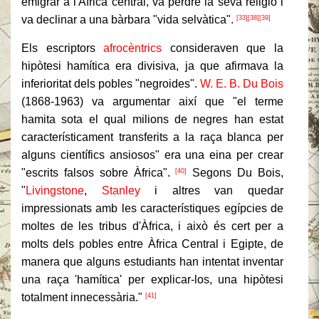
emigrar a l'Àfrica central, va perdre la seva religió i
va declinar a una bàrbara "vida selvàtica".
[33]
[38]
[39]
Els escriptors
afrocèntrics
consideraven que la
hipòtesi hamítica era divisiva, ja que afirmava la
inferioritat dels pobles "negroides".
W. E. B. Du Bois
(1868-1963) va argumentar així que "el terme
hamita sota el qual milions de negres han estat
característicament transferits a la raça blanca per
alguns científics ansiosos" era una eina per crear
"escrits falsos sobre Àfrica".
Segons Du Bois,
[40]
"
Livingstone
,
Stanley
i altres van quedar
impressionats amb les característiques egípcies de
moltes de les tribus d'Àfrica, i això és cert per a
molts dels pobles entre Àfrica Central i Egipte, de
manera que alguns estudiants han intentat inventar
una raça 'hamítica' per explicar-los, una hipòtesi
totalment innecessària."
[41]