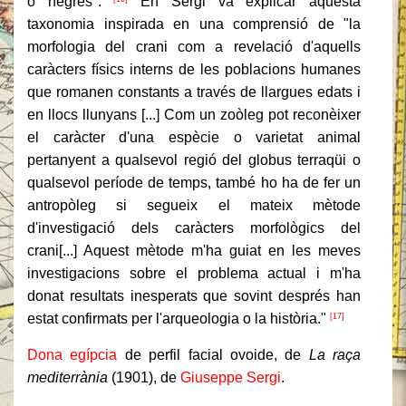
o negres".
En Sergi va explicar aquesta
taxonomia inspirada en una comprensió de "la
morfologia del crani com a revelació d'aquells
caràcters físics interns de les poblacions humanes
que romanen constants a través de llargues edats i
en llocs llunyans [...] Com un zoòleg pot reconèixer
el caràcter d'una espècie o varietat animal
pertanyent a qualsevol regió del globus terraqüi o
qualsevol període de temps, també ho ha de fer un
antropòleg si segueix el mateix mètode
d'investigació dels caràcters morfològics del
crani[...] Aquest mètode m'ha guiat en les meves
investigacions sobre el problema actual i m'ha
donat resultats inesperats que sovint després han
estat confirmats per l'arqueologia o la història."
[17]
Dona egípcia
de perfil facial ovoide, de
La raça
mediterrània
(1901), de
Giuseppe Sergi
.