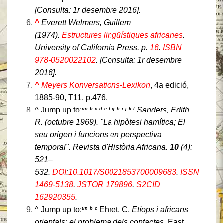
[Consulta:
1r desembre
2016].
^
Everett Welmers, Guillem
(1974).
Estructures lingüístiques africanes
.
University of California Press. p.
16
.
ISBN
978-0520022102
. [Consulta:
1r desembre
2016].
^
Meyers Konversations-Lexikon
, 4a edició,
1885-90, T11, p.476.
^
Jump up to:
Sanders, Edith
un
b
c
d
e
f
g
h
i
j
k
l
R. (octubre 1969). "La hipòtesi hamítica; El
seu origen i funcions en perspectiva
temporal".
Revista d'Història Africana
.
10
(4):
521–
532.
DOI
:
10.1017/S0021853700009683
.
ISSN
1469-5138
.
JSTOR
179896
.
S2CID
162920355
.
^
Jump up to:
Ehret, C,
Etíops i africans
un
b
c
orientals: el problema dels contactes
, East