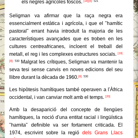
els negres agrícoles foscos.
[18]
[8]
: 521
Seligman va afirmar que la raça negra era
essencialment estàtica i agrícola, i que el "hamític
pastoral" errant havia introduït la majoria de les
característiques avançades que es troben en les
cultures centreafricanes, incloent el treball del
metall, el reg i les complexes estructures socials.
[19]
Malgrat les crítiques, Seligman va mantenir la
[8]
: 530
seva tesi sense canvis en noves edicions del seu
llibre durant la dècada de 1960.
[8]
: 530
Les hipòtesis hamítiques també operaven a l'Àfrica
occidental, i van canviar molt amb el temps.
[20]
Amb la desaparició del concepte de llengües
hamítiques, la noció d'una entitat racial i lingüística
"hamita" definible va ser fortament criticada. El
1974, escrivint sobre la regió
dels Grans Llacs