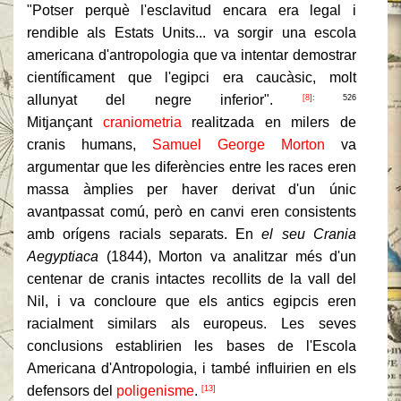
"Potser perquè l'esclavitud encara era legal i
rendible als Estats Units... va sorgir una escola
americana d'antropologia que va intentar demostrar
científicament que l'egipci era caucàsic, molt
allunyat del negre inferior".
[8]
: 526
Mitjançant
craniometria
realitzada en milers de
cranis humans,
Samuel George Morton
va
argumentar que les diferències entre les races eren
massa àmplies per haver derivat d'un únic
avantpassat comú, però en canvi eren consistents
amb orígens racials separats. En
el seu Crania
Aegyptiaca
(1844), Morton va analitzar més d'un
centenar de cranis intactes recollits de la vall del
Nil, i va concloure que els antics egipcis eren
racialment similars als europeus. Les seves
conclusions establirien les bases de l'Escola
Americana d'Antropologia, i també influirien en els
defensors del
poligenisme
.
[13]