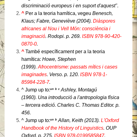
discriminació europeus i en suport d'aquest
.
^
Per a la teoria hamítica, vegeu
Benesch,
Klaus; Fabre, Geneviève (2004).
Diàspores
africanes al Nou i Vell Món: consciència i
imaginació
. Rodopi. p. 269.
ISBN
978-90-420-
0870-0
.
^
També específicament per a la teoria
hamítica:
Howe, Stephen
(1999).
Afrocentrisme: passats mítics i cases
imaginades
. Verso. p. 120.
ISBN
978-1-
85984-228-7
.
^
Jump up to:
Ashley, Montagú
un
b
c
(1960).
Una introducció a l'antropologia física
– tercera edició
. Charles C. Thomas Editor. p.
456.
^
Jump up to:
Allan, Keith (2013).
L'Oxford
un
b
Handbook of the History of Linguistics
. OUP
Oxford. p. 275.
ISBN
978-0199585847
.