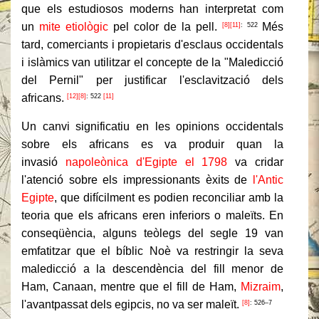
que els estudiosos moderns han interpretat com
un
mite etiològic
pel color de la pell.
Més
[8]
[11]
: 522
tard, comerciants i propietaris d'esclaus occidentals
i islàmics van utilitzar el concepte de la "Maledicció
del Pernil" per justificar l'esclavització dels
africans.
[12]
[8]
: 522
[11]
Un canvi significatiu en les opinions occidentals
sobre els africans es va produir quan la
invasió
napoleònica
d'Egipte el 1798
va cridar
l'atenció sobre els impressionants èxits de
l'Antic
Egipte
, que difícilment es podien reconciliar amb la
teoria que els africans eren inferiors o maleïts. En
conseqüència, alguns teòlegs del segle 19 van
emfatitzar que el bíblic Noè va restringir la seva
maledicció a la descendència del fill menor de
Ham, Canaan, mentre que el fill de Ham,
Mizraim
,
l'avantpassat dels egipcis, no va ser maleït.
[8]
: 526–7