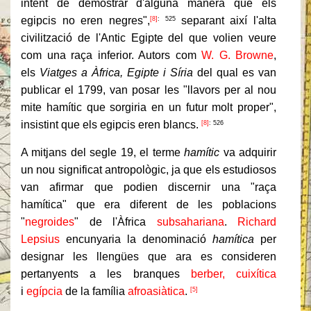
intent de demostrar d'alguna manera que els
egipcis no eren negres",
separant així l'alta
[8]
: 525
civilització de l'Antic Egipte del que volien veure
com una raça inferior. Autors com
W. G. Browne
,
els
Viatges a Àfrica, Egipte i Síria
del qual es van
publicar el 1799, van posar les "llavors per al nou
mite hamític que sorgiria en un futur molt proper",
insistint que els egipcis eren blancs.
[8]
: 526
A mitjans del segle 19, el terme
hamític
va adquirir
un nou significat antropològic, ja que els estudiosos
van afirmar que podien discernir una "raça
hamítica" que era diferent de les poblacions
"
negroides
" de l'Àfrica
subsahariana
.
Richard
Lepsius
encunyaria la denominació
hamítica
per
designar les llengües que ara es consideren
pertanyents a les branques
berber,
cuixítica
i
egípcia
de la família
afroasiàtica
.
[5]