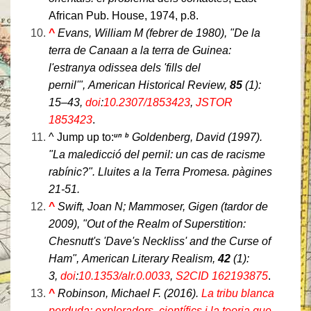
African Pub. House, 1974, p.8.
^
Evans, William M (febrer de 1980), "De la
terra de Canaan a la terra de Guinea:
l'estranya odissea dels 'fills del
pernil'",
American Historical Review
,
85
(1):
15–43,
doi
:
10.2307/1853423
,
JSTOR
1853423
.
^
Jump up to:
Goldenberg, David (1997).
un
b
"La maledicció del pernil: un cas de racisme
rabínic?".
Lluites a la Terra Promesa
. pàgines
21-51.
^
Swift, Joan N; Mammoser, Gigen (tardor de
2009), "Out of the Realm of Superstition:
Chesnutt's 'Dave's Neckliss' and the Curse of
Ham",
American Literary Realism
,
42
(1):
3,
doi
:
10.1353/alr.0.0033
,
S2CID
162193875
.
^
Robinson, Michael F. (2016).
La tribu blanca
perduda: exploradors, científics i la teoria que