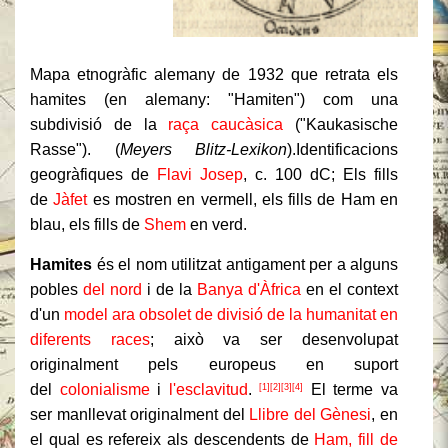
Mapa etnogràfic alemany de 1932 que retrata els
hamites (en alemany: "Hamiten") com una
subdivisió de la
raça caucàsica
("Kaukasische
Rasse"). (
Meyers Blitz-Lexikon
).
Identificacions
geogràfiques de
Flavi Josep
, c. 100 dC; Els fills
de
Jàfet
es mostren en vermell, els fills de Ham en
blau, els fills de
Shem
en verd.
Hamites
és el nom utilitzat antigament per a alguns
pobles
del nord
i de la
Banya d'Àfrica
en el context
d'un
model ara obsolet de divisió de la humanitat en
diferents races
; això va ser desenvolupat
originalment pels europeus en suport
del
colonialisme
i
l'esclavitud
.
El terme va
[1]
[2]
[3]
[4]
ser manllevat originalment del
Llibre del Gènesi
, en
el qual es refereix als descendents de
Ham, fill de