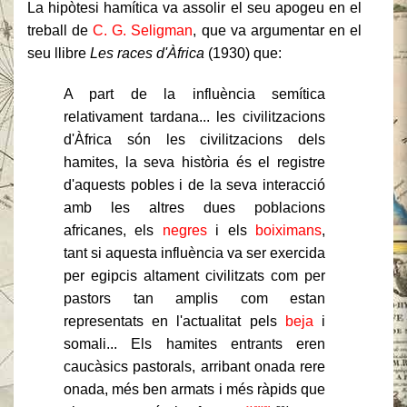
La hipòtesi hamítica va assolir el seu apogeu en el
treball de
C. G. Seligman
, que va argumentar en el
seu llibre
Les races d'Àfrica
(1930) que:
A part de la influència semítica
relativament tardana... les civilitzacions
d'Àfrica són les civilitzacions dels
hamites, la seva història és el registre
d'aquests pobles i de la seva interacció
amb les altres dues poblacions
africanes, els
negres
i els
boiximans
,
tant si aquesta influència va ser exercida
per egipcis altament civilitzats com per
pastors tan amplis com estan
representats en l'actualitat pels
beja
i
somali... Els hamites entrants eren
caucàsics pastorals, arribant onada rere
onada, més ben armats i més ràpids que