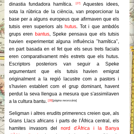
dinastia fundadora hamítica.
Aquestes idees,
[27]
sota la rúbrica de la ciència, van proporcionar la
base per a alguns europeus que afirmaven que els
tutsis eren superiors als
hutus
. Tot i que ambdós
grups eren
bantus
, Speke pensava que els tutsis
havien experimentat alguna influència "hamítica",
en part basada en el fet que els seus trets facials
eren comparativament més estrets que els hutus.
Escriptors posteriors van seguir a Speke
argumentant que els tutsis havien emigrat
originalment a la regió lacustre com a pastors i
s'havien establert com el grup dominant, havent
perdut la seva llengua a mesura que s'assimilaven
a la cultura bantu.
[28]
[
pàgina necessària
]
Seligman i altres erudits primerencs creien que, als
Grans Llacs africans i parts de l'Àfrica central, els
hamites invasors del
nord
d'Àfrica i la Banya