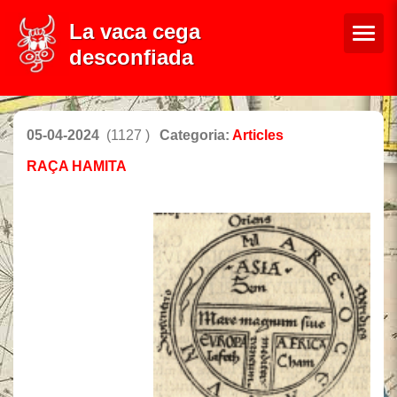
La vaca cega
desconfiada
05-04-2024
(1127 )
Categoria:
Articles
RAÇA HAMITA