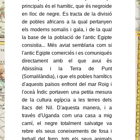
principals és el hamític, que és negroide
en lloc de negre. Es tracta de la divisió
de pobles africans a la qual pertanyen
els moderns somalis i gala, i de la qual
la base de la població de l'antic Egipte
consistia... Més aviat semblaria com si
l'antic Egipte comerciés i es comuniqués
directament amb el que avui és
Abissínia i la Terra de Punt
(Somalilàndia), i que els pobles hamítics
d'aquests països enfront del mar Roig i
l'oceà Índic portaven una petita mesura
de la cultura egípcia a les terres dels
llacs del Nil. D'aquesta manera, i a
través d'Uganda com una casa a mig
camí, el negre totalment salvatge va
rebre els seus coneixements de fosa i
treball del ferro, tots els seus animals