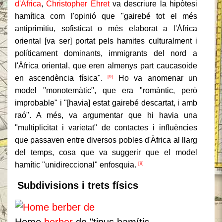
d'Àfrica
,
Christopher Ehret
va descriure la hipòtesi
hamítica com l'opinió que "gairebé tot el més
antiprimitiu, sofisticat o més elaborat a l'Àfrica
oriental [va ser] portat pels hamites culturalment i
políticament dominants, immigrants del nord a
l'Àfrica oriental, que eren almenys part caucasoide
en ascendència física".
Ho va anomenar un
[9]
model "monotemàtic", que era "romàntic, però
improbable" i "[havia] estat gairebé descartat, i amb
raó". A més, va argumentar que hi havia una
"multiplicitat i varietat" de contactes i influències
que passaven entre diversos pobles d'Àfrica al llarg
del temps, cosa que va suggerir que el model
hamític "unidireccional" enfosquia.
[9]
Subdivisions i trets físics