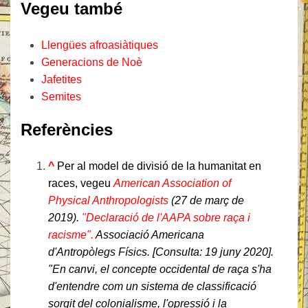
Vegeu també
Llengües afroasiàtiques
Generacions de Noè
Jafetites
Semites
Referències
^
Per al model de divisió de la humanitat en
races, vegeu
American Association of
Physical Anthropologists
(27 de març de
2019).
"Declaració de l'AAPA sobre raça i
racisme".
Associació Americana
d'Antropòlegs Físics
. [Consulta:
19 juny
2020].
En canvi, el concepte occidental de raça s'ha
d'entendre com un sistema de classificació
sorgit del colonialisme, l'opressió i la