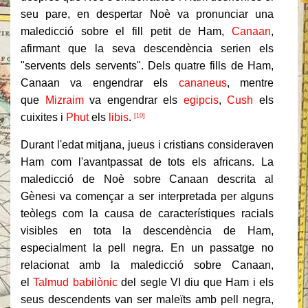
seu pare, en despertar Noè va pronunciar una
maledicció sobre el fill petit de Ham,
Canaan
,
afirmant que la seva descendència serien els
"servents dels servents". Dels quatre fills de Ham,
Canaan va engendrar els
cananeus
, mentre
que
Mizraim
va engendrar els
egipcis
,
Cush
els
cuixites i
Phut
els
libis
.
[10]
Durant l'edat mitjana, jueus i cristians consideraven
Ham com l'avantpassat de tots els africans. La
maledicció de Noè sobre Canaan descrita al
Gènesi va començar a ser interpretada per alguns
teòlegs com la causa de característiques racials
visibles en tota la descendència de Ham,
especialment la pell negra. En un passatge no
relacionat amb la maledicció sobre Canaan,
el
Talmud babilònic
del segle VI diu que Ham i els
seus descendents van ser maleïts amb pell negra,