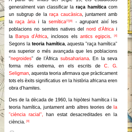
generalment van classificar la
raça hamítica
com
un subgrup de la
raça caucàsica
, juntament amb
la
raça ària
i la
semítica
- agrupant així les
[7]
[8]
poblacions no semites natives del
nord d'Àfrica
i
la
Banya d'Àfrica
, inclosos els
antics egipcis
.
[4]
Segons la
teoria hamítica
, aquesta "raça hamítica"
era superior o més avançada que les poblacions
"
negroides
" de l'Àfrica
subsahariana
. En la seva
forma més extrema, en els escrits de
C. G.
Seligman
, aquesta teoria afirmava que pràcticament
tots els èxits significatius en la història africana eren
obra d'hamites.
Des de la dècada de 1960, la hipòtesi hamítica i la
teoria hamítica, juntament amb altres teories de
la
"ciència racial",
han estat desacreditades en la
ciència.
[9]