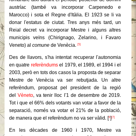
austríac (també va incorporar Carpenedo e
Marocco) i sota el Regne d'Itàlia. El 1923 se li va
donar l'estatus de ciutat. Tres anys més tard, un
Reial decret va incorporar Mestre i alguns altres
municipis veïns (Chirignago, Zelarino, i Favaro
Veneto) al
comune
de Venècia.
[5]
Des de llavors, s'ha intentat recuperar l'autonomia
en quatre
referèndums
el 1979, el 1989, el 1994 i el
2003, però en tots dos casos la proposta de separar
Mestre de Venècia va ser rebutjada. Un altre
referèndum, proposat pel president de la regió
del
Vèneto
, va tenir lloc l'1 de desembre de 2019.
Tot i que el 66% dels votants van votar a favor de la
separació, només va votar el 21% de la població,
de manera que el referèndum no va ser vàlid. [
]
6
[7]
En les dècades de 1960 i 1970, Mestre va