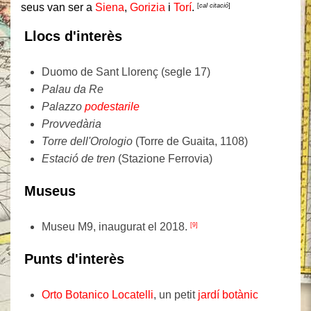
seus van ser a
Siena
,
Gorizia
i
Torí
.
[
cal citació
]
Llocs d'interès
Duomo de Sant Llorenç (segle 17)
Palau da Re
Palazzo
podestarile
Provvedària
Torre dell'Orologio
(Torre de Guaita, 1108)
Estació de tren
(Stazione Ferrovia)
Museus
Museu M9, inaugurat el 2018.
[9]
Punts d'interès
Orto Botanico Locatelli
, un petit
jardí botànic