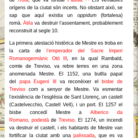
orígens de la ciutat són incerts. No obstant això, se
sap que aquí existia un
oppidum
(fortalesa)
romà.
Àtila
va destruir l'assentament, probablement
reconstruït al segle 10.
La primera atestació històrica de Mestre es troba en
la carta de
l'emperador del Sacre Imperi
Romanogermànic
Otó III
, en la qual Rambald,
comte de Treviso, va rebre terres en una zona
anomenada Mestre. El 1152, una butlla papal
del
papa Eugeni III
va reconèixer el
bisbe de
Treviso
com a senyor de Mestre. Va esmentar
l'existència de l'església de Sant Llorenç, un castell
(Castelvecchio, Castell Vell), i un port. El 1257 el
bisbe concedí Mestre a
Alberico da
Romano
,
podestà
de
Treviso
. El 1274, un incendi
va destruir el castell, i els habitants de Mestre van
fortificar la ciutat amb una
palissada
, que es va