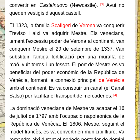
convertir en
Castelnuovo
(Newcastle).
Avui no
[3]
queden vestigis d'aquest castell.
El 1323, la família
Scaligeri
de
Verona
va conquerir
Treviso i així va adquirir Mestre. Els venecians,
tement l'excessiu poder de Verona al continent, van
conquerir Mestre el 29 de setembre de 1337. Van
substituir l'antiga fortificació per una muralla de
maó, vuit torres i un fossat. El port de Mestre es va
beneficiar del poder econòmic de la República de
Venècia, formant la connexió principal
de Venècia
amb el continent. Es va construir un canal (el Canal
Salso) per facilitar el transport de mercaderies.
[4]
La dominació veneciana de Mestre va acabar el 16
de juliol de 1797 amb l'ocupació napoleònica de la
República de Venècia. El 1806, Mestre, seguint el
model francès, es va convertir en municipi lliure. Va
romandre així durant el període posterior de domini