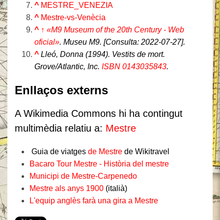
^
MESTRE_VENEZIA
^
Mestre-vs-Venècia
^
↑ «M9 Museum of the 20th Century - Web
oficial»
.
Museu M9
. [Consulta:
2022-07-27
].
^
Lleó, Donna (1994).
Vestits de mort
.
Grove/Atlantic, Inc.
ISBN
0143035843
.
Enllaços externs
A Wikimedia Commons hi ha contingut
multimèdia relatiu a:
Mestre
Guia de viatges
de Mestre
de Wikitravel
Bacaro Tour Mestre - Història del mestre
Municipi de Mestre-Carpenedo
Mestre als anys 1900
(italià)
L'equip anglès farà una gira a Mestre