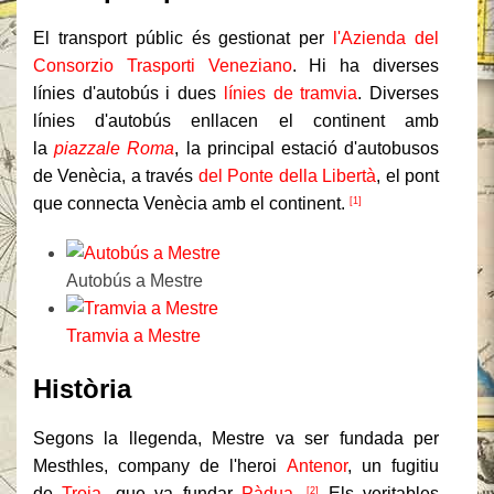
El transport públic és gestionat per
l'Azienda del
Consorzio Trasporti Veneziano
. Hi ha diverses
línies d'autobús i dues
línies de tramvia
. Diverses
línies d'autobús enllacen el continent amb
la
piazzale Roma
, la principal estació d'autobusos
de Venècia, a través
del Ponte della Libertà
, el pont
que connecta Venècia amb el continent.
[1]
Autobús a Mestre
Tramvia a Mestre
Història
Segons la llegenda, Mestre va ser fundada per
Mesthles, company de l'heroi
Antenor
, un fugitiu
de
Troia
, que va fundar
Pàdua
.
Els veritables
[2]