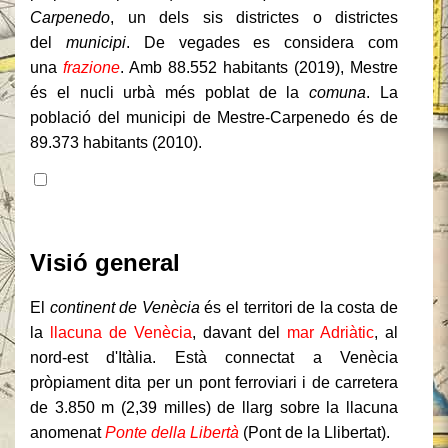
Carpenedo
, un dels sis districtes o districtes
del
municipi
. De vegades es considera com
una
frazione
. Amb 88.552 habitants (2019), Mestre
és el nucli urbà més poblat de la
comuna
. La
població del municipi de Mestre-Carpenedo és de
89.373 habitants (2010).
Contingut
Visió general
El
continent de Venècia
és el territori de la costa de
la
llacuna de Venècia
, davant del
mar Adriàtic
, al
nord-est d'Itàlia. Està connectat a Venècia
pròpiament dita per un pont ferroviari i de carretera
de 3.850 m (2,39 milles) de llarg sobre la llacuna
anomenat
Ponte della Libertà
(Pont de la Llibertat).