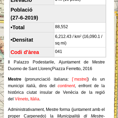
Població
(27-6-2019)
•Total
88,552
6,212.43 / km
(16,090.1 /
2
•Densitat
sq mi)
Codi d'àrea
041
Il Palazzo Podestarile, Ajuntament de Mestre
Duomo de Sant Llorenç
Piazza Ferretto, 2016
Mestre
(
pronunciació italiana:
[ˈmɛstre]
) és un
municipi italià, dins del
continent
, enfront de la
històrica ciutat
insular de Venècia de la regió
del
Vèneto
,
Itàlia
.
Administrativament, Mestre forma (juntament amb el
proper Carpenedo) la
Municipalità di Mestre-