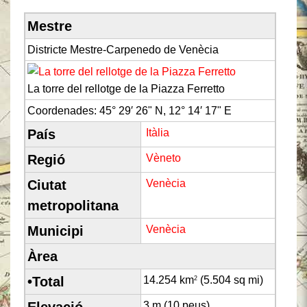
Mestre
Districte Mestre-Carpenedo de Venècia
La torre del rellotge de la Piazza Ferretto
Coordenades:
45° 29′ 26" N,
12° 14′ 17" E
País
Itàlia
Regió
Vèneto
Ciutat
Venècia
metropolitana
Municipi
Venècia
Àrea
•Total
14.254 km
(5.504 sq mi)
2
Elevació
3 m (10 peus)