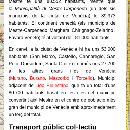
Mestre té uns 88.552 habitants, mentre que
la
Municipalità di Mestre-Carpenedo
(un dels sis
municipis de la ciutat de Venècia) té 89.373
habitants. El continent venecià (els municipis de
Mestre-Carpenedo, Marghera, Chirignago-Zelarino i
Favaro Veneto) té al voltant de 181.000 habitants.
En canvi, a la ciutat de Venècia hi ha uns 53.000
habitants (San Marco, Castello, Cannaregio, San
Polo, Dorsoduro, Santa Croce) i només uns 27.700
a les altres grans illes de Venècia
(
Murano
,
Burano
,
Mazzorbo
i
Torcello
). Municipi
adjacent de
Lido
Pellestrina
, que fa un total d'uns
80.700 habitants basat en les illes del municipi,
convertint així Mestre en el centre de població més
gran del municipi de Venècia amb aproximadament
un terç del total.
Transport públic col·lectiu