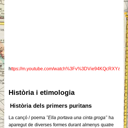
h
ttps://m.youtube.com/watch%3Fv%3DVie94KQcRX
Història i etimologia
Història dels primers puritans
La cançó / poema
"Ella portava una cinta groga"
ha
aparegut de diverses formes durant almenys quatre