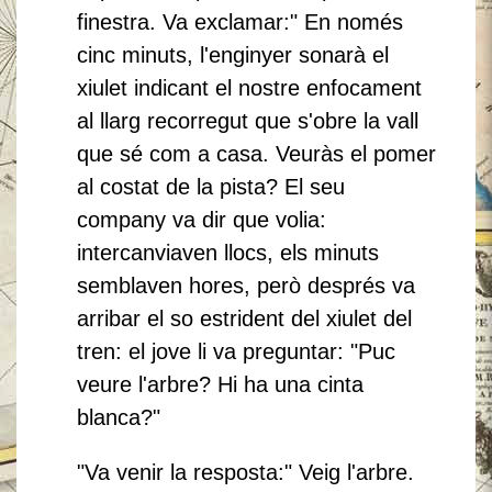
finestra. Va exclamar:" En només
cinc minuts, l'enginyer sonarà el
xiulet indicant el nostre enfocament
al llarg recorregut que s'obre la vall
que sé com a casa. Veuràs el pomer
al costat de la pista?
El seu
company va dir que volia:
intercanviaven llocs, els minuts
semblaven hores, però després va
arribar el so estrident del xiulet del
tren: el jove li va preguntar: "Puc
veure l'arbre? Hi ha una cinta
blanca?"
"Va venir la resposta:" Veig l'arbre.