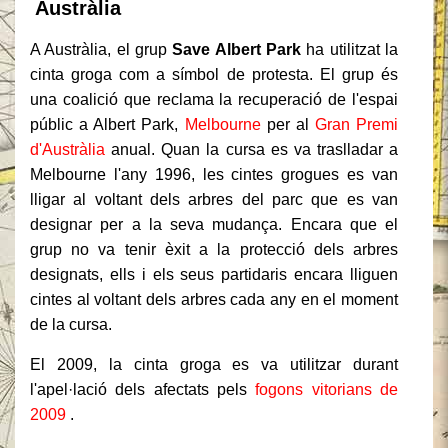
Austràlia
A Austràlia, el grup
Save Albert Park
ha utilitzat la
cinta groga com a símbol de protesta.
El grup és
una coalició que reclama la recuperació de l'espai
públic a Albert Park,
Melbourne
per al
Gran Premi
d'Austràlia
anual.
Quan la cursa es va traslladar a
Melbourne l'any 1996, les cintes grogues es van
lligar al voltant dels arbres del parc que es van
designar per a la seva mudança.
Encara que el
grup no va tenir èxit a la protecció dels arbres
designats, ells i els seus partidaris encara lliguen
cintes al voltant dels arbres cada any en el moment
de la cursa.
El 2009, la cinta groga es va utilitzar durant
l'apel·lació dels afectats pels
fogons vitorians de
2009
.