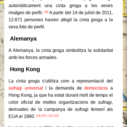
automàticament una cinta groga a les seves
imatges de perfil.
A partir del 14 de juliol de 2011,
[18]
12.671 persones havien afegit la cinta groga a la
seva foto de perfil.
Alemanya
A Alemanya, la cinta groga simbolitza la solidaritat
amb les forces armades.
Hong Kong
La cinta groga s'utilitza com a representació del
sufragi universal
i la demanda de
democràcia
a
Hong Kong, ja que ha estat durant molt de temps el
color oficial de moltes organitzacions de sufragi,
derivades de la campanya de sufragi femení als
EUA el 1860.
[19]
[20 ]
[21]
[22]