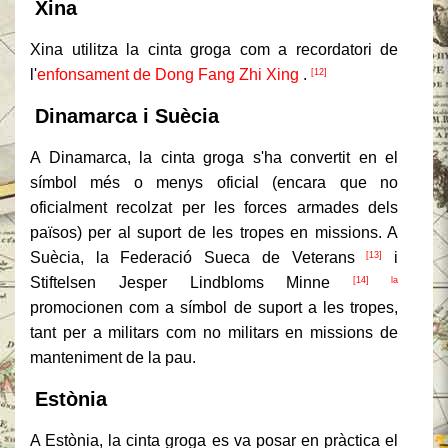
Xina
Xina utilitza la cinta groga com a recordatori de
l'
enfonsament de Dong Fang Zhi Xing
.
[12]
Dinamarca i Suècia
A Dinamarca, la cinta groga s'ha convertit en el
símbol més o menys oficial (encara que no
oficialment recolzat per les forces armades dels
països) per al suport de les tropes en missions.
A
Suècia, la Federació Sueca de Veterans
i
[13]
Stiftelsen Jesper Lindbloms Minne
[14] la
promocionen com a símbol de suport a les tropes,
tant per a militars com no militars en missions de
manteniment de la pau.
Estònia
A Estònia, la cinta groga es va posar en pràctica el