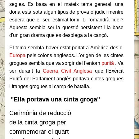
segles.
Es basa en el mateix tema general: una
dona està sota algun tipus de prova o judici mentre
espera que el seu estimat torni.
Li romandrà fidel?
Aquesta sembla ser la qüestió persistent i la base
d'un gran drama que es desplega a la cançó.
El tema sembla haver estat portat a Amèrica des d'
Europa
pels colons anglesos.
L'origen de les cintes
grogues sembla que va sorgir del l'entorn
purità
.
Va
ser durant la
Guerra Civil Anglesa
que l'Exèrcit
Purità del Parlament anglès portava cintes grogues
i franges grogues al camp de batalla.
"Ella portava una cinta groga"
Cerimònia de reducció
de la cinta groga per
commemorar el quart