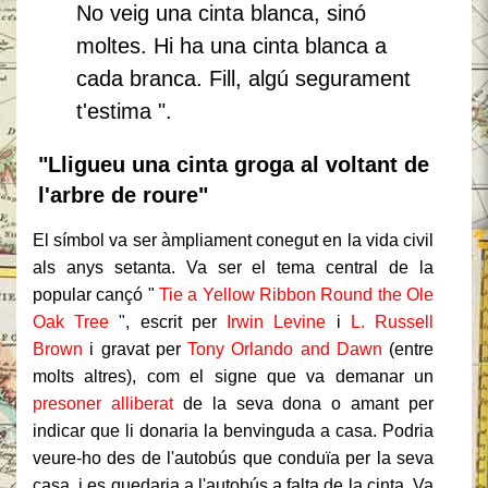
No veig una cinta blanca, sinó
moltes. Hi ha una cinta blanca a
cada branca. Fill, algú segurament
t'estima ".
"Lligueu una cinta groga al voltant de
l'arbre de roure"
El símbol va ser àmpliament conegut en la vida civil
als anys setanta.
Va ser el tema central de la
popular cançó "
Tie a Yellow Ribbon Round the Ole
Oak Tree
", escrit per
Irwin Levine
i
L. Russell
Brown
i gravat per
Tony Orlando and Dawn
(entre
molts altres), com el signe que va demanar un
presoner alliberat
de la seva dona o amant per
indicar que li donaria la benvinguda a casa.
Podria
veure-ho des de l'autobús que conduïa per la seva
casa, i es quedaria a l'autobús a falta de la cinta.
Va