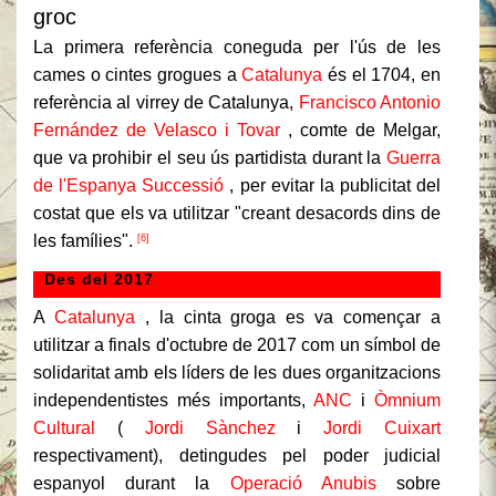
groc
La primera referència coneguda per l'ús de les
cames o cintes grogues a
Catalunya
és el 1704, en
referència al virrey de Catalunya,
Francisco Antonio
Fernández de Velasco i Tovar
, comte de Melgar,
que va prohibir el seu ús partidista durant la
Guerra
de l'Espanya Successió
, per evitar la publicitat del
costat que els va utilitzar "creant desacords dins de
les famílies".
[6]
Des del 2017
A
Catalunya
, la cinta groga es va començar a
utilitzar a finals d'octubre de 2017 com un símbol de
solidaritat amb els líders de les dues organitzacions
independentistes més importants,
ANC
i
Òmnium
Cultural
(
Jordi Sànchez
i
Jordi Cuixart
respectivament), detingudes pel poder judicial
espanyol durant la
Operació Anubis
sobre