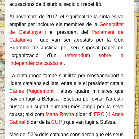
acusacions de disturbis, sedició i rebel·lió.
Al novembre de 2017, el significat de la cinta es va
ampliar per incloure els membres de la
Generalitat
de Catalunya
i el president del
Parlament de
Catalunya
, que van ser arrestats per la Cort
Suprema de Justícia pel seu suposat paper en
l'organització d'un
referèndum sobre la
independència catalana
.
La cinta groga també s'utilitza per mostrar suport a
líders catalans exiliats, entre ells el president català
Carles Puigdemont
i altres quatre ministres que
havien fugit a Bèlgica i Escòcia per evitar l'arrest i
buscar un suport europeu més ampli per la seva
causa;
així com
Marta Rovira
(líder d'
ERC
) i
Anna
Gabriel
(líder de la
CUP
) que van fugir a Suïssa.
Més del 53% dels catalans consideren que els seus