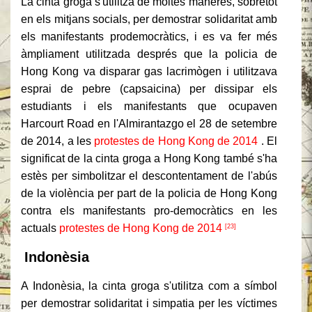
La cinta groga s'utilitza de moltes maneres, sobretot
en els mitjans socials, per demostrar solidaritat amb
els manifestants prodemocràtics, i es va fer més
àmpliament utilitzada després que la policia de
Hong Kong va disparar gas lacrimògen i utilitzava
esprai de pebre (capsaicina) per dissipar els
estudiants i els manifestants que ocupaven
Harcourt Road en l'Almirantazgo el 28 de setembre
de 2014, a les
protestes de Hong Kong de 2014
.
El
significat de la cinta groga a Hong Kong també s'ha
estès per simbolitzar el descontentament de l'abús
de la violència per part de la policia de Hong Kong
contra els manifestants pro-democràtics en les
actuals
protestes de Hong Kong de 2014
[23]
Indonèsia
A Indonèsia, la cinta groga s'utilitza com a símbol
per demostrar solidaritat i simpatia per les víctimes