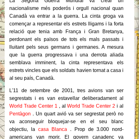
La Segona Guerra Mundial va crear un
nacionalisme més poderós i orgull nacional quan
Canadà va entrar a la guerra.
La cinta groga va
començar a representar els estrets lligams i la forta
relació que tenia amb França i Gran Bretanya,
perdonant els països de tots els mals passats i
lluitant pels seus germans i germanes.
A mesura
que la guerra progressava i una derrota aliada
semblava imminent, la cinta representava els
estrets vincles que els soldats havien tornat a casa i
al seu país, Canadà.
L'11 de setembre de 2001, tres avions van ser
segrestats i es van estavellar deliberadament al
World Trade Center 1
, al
World Trade Center 2
i al
Pentàgon
.
Un quart avió va ser segrestat però no
va aconseguir bloquejar-se en el seu blanc
objectiu, la
casa Blanca
.
Prop de 3.000 nord-
americans van morir.
El govern canadenc va