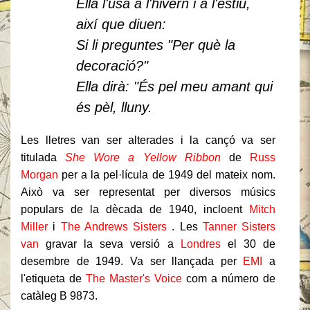
Ella l'usa a l'hivern i a l'estiu,
així que diuen:
Si li preguntes "Per què la
decoració?"
Ella dirà: "És pel meu amant qui
és pèl, lluny.
Les lletres van ser alterades i la cançó va ser
titulada
She Wore a Yellow Ribbon
de
Russ
Morgan
per a la pel·lícula de 1949 del mateix nom.
Això va ser representat per diversos músics
populars de la dècada de 1940, incloent
Mitch
Miller
i
The Andrews Sisters
.
Les
Tanner Sisters
van
gravar la seva versió a
Londres
el 30 de
desembre de 1949. Va ser llançada per
EMI
a
l'etiqueta de
The Master's Voice
com a número de
catàleg B 9873.