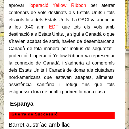
aprovar l'
operació Yellow Ribbon
per aterrar
centenars de vols destinats als Estats Units i tots
els vols fora dels Estats Units.
La OACI va anunciar
a les 9:40 a.m.
EDT
que tots els vols amb
destinació als Estats Units, ja sigui a Canadà o que
s'havien acabat de sortir, havien de desembarcar a
Canadà de tota manera per motius de seguretat i
protecció.
L'operació Yellow Ribbon va representar
la connexió de Canadà i s'adheria al compromís
dels Estats Units i Canadà de donar als ciutadans
nord-americans que estaven atrapats, aliments,
assistència sanitària i refugi fins que tots
estiguessin fora de perill i podrien tornar a casa.
Espanya
Guerra de Successió
Barret austríac amb llaç