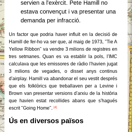
servien a l'exèrcit.
Pete Hamill no
estava convençut i va presentar una
demanda per infracció.
Un factor que podria haver influït en la decisió de
Hamill de fer-ho va ser que, al maig de 1973, "Tie A
Yellow Ribbon" va vendre 3 milions de registres en
tres setmanes.
Quan es va establir la pols, l'IMC
calculava que les emissores de ràdio l'havien jugat
3 milions de vegades, o disset anys continus
d'airplay.
Hamill va abandonar el seu vestit després
que els folklòrics que treballaven per a Levine i
Brown van presentar versions d'arxiu de la història
que havien estat recollides abans que s'hagués
escrit "Going Home".
[4]
Ús en diversos països