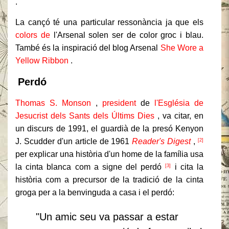
.
La cançó té una particular ressonància ja que els
colors de
l'Arsenal solen ser de color groc i blau.
També és la inspiració del blog Arsenal
She Wore a
Yellow Ribbon
.
Perdó
Thomas S. Monson
,
president
de
l'Església de
Jesucrist dels Sants dels Últims Dies
, va citar, en
un discurs de 1991, el guardià de la presó Kenyon
J. Scudder d'un article de 1961
Reader's Digest
,
[2]
per explicar una història d'un home de la família usa
la cinta blanca com a signe del perdó
i cita la
[3]
història com a precursor de la tradició de la cinta
groga per a la benvinguda a casa i el perdó:
"Un amic seu va passar a estar