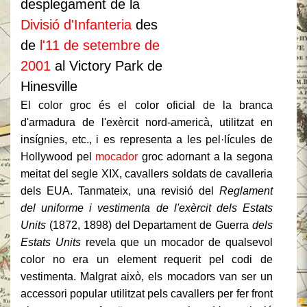
desplegament de la
Divisió d'Infanteria
des
de
l'11 de setembre de
2001
al Victory Park de
Hinesville
El color groc és el color oficial de la branca
d'armadura de l'exèrcit nord-americà, utilitzat en
insígnies, etc., i es representa a les pel·lícules de
Hollywood pel
mocador
groc adornant a la segona
meitat del segle XIX, cavallers soldats de cavalleria
dels EUA.
Tanmateix, una revisió del
Reglament
del uniforme i vestimenta de l'exèrcit dels Estats
Units
(1872, 1898) del Departament de Guerra
dels
Estats Units
revela que un mocador de qualsevol
color no era un element requerit pel codi de
vestimenta.
Malgrat això, els mocadors van ser un
accessori popular utilitzat pels cavallers per fer front