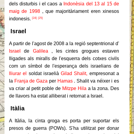
dels disturbis i el caos a
Indonèsia del 13 al 15 de
maig de 1998
, que majoritàriament eren xinesos
indonesis.
[24]
[25]
Israel
A partir de l'agost de 2008 a la regió septentrional d'
Israel
de
Galilea
, les cintes grogues estaven
lligades als miralls de l'esquerra dels cotxes civils
com un símbol de l'esperança dels israelians de
lliurar el
soldat israelià
Gilad Shalit,
empresonat a
la
Franja de Gaza
per
Hamas
.
Shalit va néixer i es
va criar al petit poble de
Mitzpe Hila
a la zona.
Des
de llavors ha estat alliberat i retornat a Israel.
Itàlia
A Itàlia, la cinta groga es porta per suportar els
presos de guerra (POWs).
S'ha utilitzat per donar