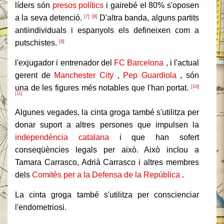
líders són
presos polítics
i gairebé el 80% s'oposen
a la seva detenció.
D'altra banda, alguns partits
[7]
[8]
antiindividuals i espanyols els defineixen com a
putschistes.
[9]
l'exjugador i entrenador del
FC Barcelona
, i l'actual
gerent de
Manchester City
,
Pep Guardiola
, són
una de les figures més notables que l'han portat.
[10]
[11]
Algunes vegades, la cinta groga també s'utilitza per
donar suport a altres persones que impulsen la
independència catalana
i que han sofert
conseqüències legals per això.
Això inclou a
Tamara Carrasco, Adrià Carrasco i altres membres
dels
Comitès per a la Defensa de la República
.
La cinta groga també s'utilitza per conscienciar
l'endometriosi.