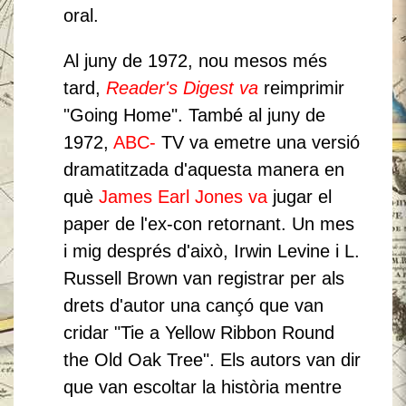
oral.
Al juny de 1972, nou mesos més
tard,
Reader's Digest va
reimprimir
"Going Home".
També al juny de
1972,
ABC-
TV va emetre una versió
dramatitzada d'aquesta manera en
què
James Earl Jones va
jugar el
paper de l'ex-con retornant.
Un mes
i mig després d'això, Irwin Levine i L.
Russell Brown van registrar per als
drets d'autor una cançó que van
cridar "Tie a Yellow Ribbon Round
the Old Oak Tree".
Els autors van dir
que van escoltar la història mentre