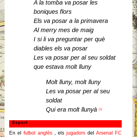
A la tomba va posar les
boniques flors
Els va posar a la primavera
Al merry mes de maig
I si li va preguntar per què
diables els va posar
Les va posar per al seu soldat
que estava molt lluny
Molt lluny, molt lluny
Les va posar per al seu
soldat
Qui era molt llunyà
[1]
Esport
En el
futbol anglès
, els
jugadors
del
Arsenal FC