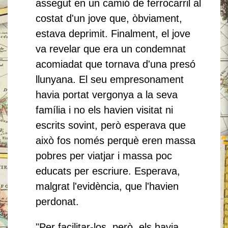
assegut en un camió de ferrocarril al
costat d'un jove que, òbviament,
estava deprimit. Finalment, el jove
va revelar que era un condemnat
acomiadat que tornava d'una presó
llunyana. El seu empresonament
havia portat vergonya a la seva
família i no els havien visitat ni
escrits sovint, però esperava que
això fos només perquè eren massa
pobres per viatjar i massa poc
educats per escriure. Esperava,
malgrat l'evidència, que l'havien
perdonat.
"Per facilitar-los, però, els havia