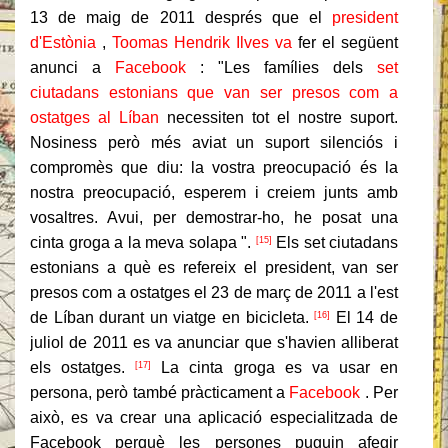
13 de maig de 2011 després que el
president
d'Estònia
,
Toomas Hendrik Ilves va
fer el següent
anunci a
Facebook
: "Les famílies dels
set
ciutadans estonians que van ser presos com a
ostatges al Líban
necessiten tot el nostre suport.
Nosiness però més aviat un suport silenciós i
compromès que diu: la vostra preocupació és la
nostra preocupació, esperem i creiem junts amb
vosaltres. Avui, per demostrar-ho, he posat una
cinta groga a la meva solapa ".
Els set ciutadans
[15]
estonians a què es refereix el president, van ser
presos com a ostatges el 23 de març de 2011 a l'est
de Líban durant un viatge en bicicleta.
El 14 de
[16]
juliol de 2011 es va anunciar que s'havien alliberat
els ostatges.
La cinta groga es va usar en
[17]
persona, però també pràcticament a
Facebook
.
Per
això, es va crear una aplicació especialitzada de
Facebook perquè les persones puguin afegir