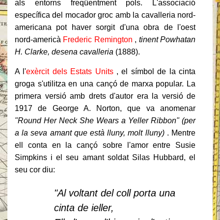
als entorns freqüentment pols.
L'associació
específica del mocador groc amb la cavalleria nord-
americana pot haver sorgit d'una obra de l'oest
nord-americà
Frederic Remington
,
tinent Powhatan
H. Clarke, desena cavalleria
(1888).
A l'
exèrcit dels Estats Units
, el símbol de la cinta
groga s'utilitza en una cançó de marxa popular.
La
primera versió amb drets d'autor era la versió de
1917 de George A. Norton, que va anomenar
"Round Her Neck She Wears a Yeller Ribbon"
(per
a la seva amant que està lluny, molt lluny)
.
Mentre
ell conta en la cançó sobre l'amor entre Susie
Simpkins i el seu amant soldat Silas Hubbard, el
seu cor diu:
"Al voltant del coll porta una
cinta de ieller,