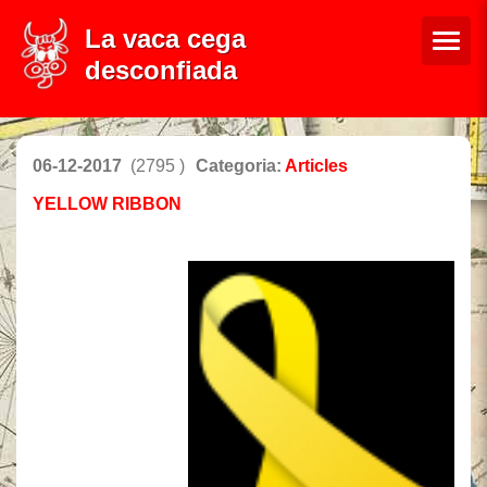
La vaca cega
desconfiada
06-12-2017
(2795 )
Categoria:
Articles
YELLOW RIBBON