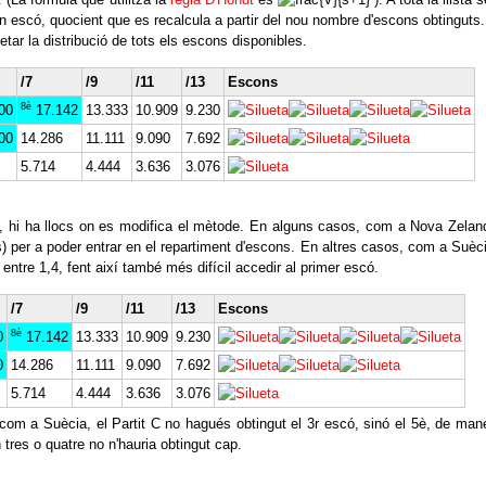
 escó, quocient que es recalcula a partir del nou nombre d'escons obtinguts.
ar la distribució de tots els escons disponibles.
/7
/9
/11
/13
Escons
8è
00
17.142
13.333
10.909
9.230
00
14.286
11.111
9.090
7.692
5.714
4.444
3.636
3.076
ts, hi ha llocs on es modifica el mètode. En alguns casos, com a Nova Zelan
) per a poder entrar en el repartiment d'escons. En altres casos, com a Suèci
 entre 1,4, fent així també més difícil accedir al primer escó.
/7
/9
/11
/13
Escons
8è
0
17.142
13.333
10.909
9.230
0
14.286
11.111
9.090
7.692
5.714
4.444
3.636
3.076
com a Suècia, el Partit C no hagués obtingut el 3r escó, sinó el 5è, de man
in tres o quatre no n'hauria obtingut cap.