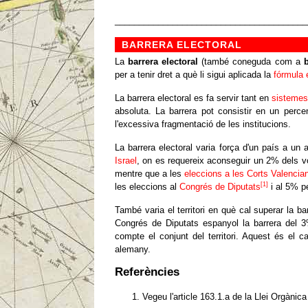
________________________________________
BARRERA ELECTORAL
La
barrera electoral
(també coneguda com a
b
per a tenir dret a què li sigui aplicada la
fórmula 
La barrera electoral es fa servir tant en
sistemes
absoluta. La barrera pot consistir en un per
l'excessiva fragmentació de les institucions.
La barrera electoral varia força d'un país a un
Israel
, on es requereix aconseguir un 2% dels vo
mentre que a les
eleccions a les Corts Valencia
[1]
les eleccions al
Congrés de Diputats
i al 5% p
També varia el territori en què cal superar la b
Congrés de Diputats espanyol la barrera del 3
compte el conjunt del territori. Aquest és el 
alemany.
Referències
Vegeu l'article 163.1.a de la Llei Orgànica