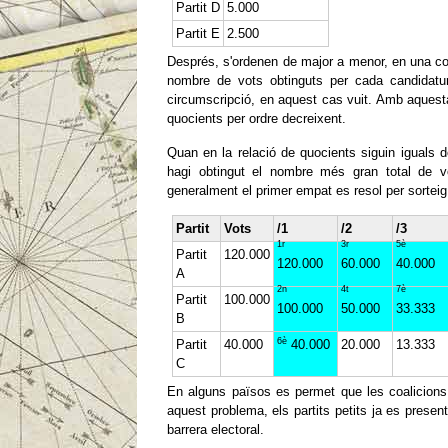
Partit D
5.000
Partit E
2.500
Després, s'ordenen de major a menor, en una col
nombre de vots obtinguts per cada candidatur
circumscripció, en aquest cas vuit. Amb aquesta
quocients per ordre decreixent.
Quan en la relació de quocients siguin iguals d
hagi obtingut el nombre més gran total de v
generalment el primer empat es resol per sorteig
Partit
Vots
/1
/2
/3
1r
3r
5è
Partit
120.000
120.000
60.000
40.000
A
2n
4t
7è
Partit
100.000
100.000
50.000
33.333
B
6è
Partit
40.000
40.000
20.000
13.333
C
En alguns països es permet que les coalicions u
aquest problema, els partits petits ja es presen
barrera electoral.