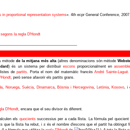
s in proportional representation systems
». 4th ecpr General Conference, 2007
s segons la regla D'Hondt
______________________________________
 a mètode
de la mitjana més alta
(altres denominacions són mètode
Webst
ndard
) és un sistema per distribuir
escons
proporcionalment en
assembl
llistes de
partits
. Porta el nom del matemàtic francès
André Sainte-Laguë
.
D'Hondt
, però sense afavorir els partits grans.
da
,
Noruega
,
Suècia
,
Dinamarca
,
Bòsnia i Hercegovina
,
Letònia
,
Kosovo
, i 
gla D'Hondt
, encara que el seu divisor és diferent.
alculen els
quocients
successius per a cada llista. La fórmula pel quocient
s que la llista ha rebut, i
s
és el nombre d'escons que el partit ha obtingut f
. (La fórmula que utilitza la
regla D'Hondt
és
). A tota la llista s