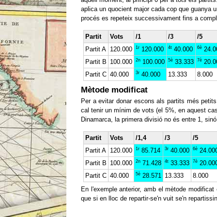
aplica un quocient major cada cop que guanya un
procés es repeteix successivament fins a complet
Partit
Vots
/1
/3
/5
1r
4t
6è
Partit A
120.000
120.000
40.000
24.0
2n
5è
7è
Partit B
100.000
100.000
33.333
20.0
3r
Partit C
40.000
40.000
13.333
8.000
Mètode modificat
Per a evitar donar escons als partits més peti
cal tenir un mínim de vots (el 5%, en aquest cas
Dinamarca, la primera divisió no és entre 1, sinó
Partit
Vots
/1,4
/3
/5
1r
3r
6è
Partit A
120.000
85.714
40.000
24.00
2n
4t
7è
Partit B
100.000
71.428
33.333
20.00
5è
Partit C
40.000
28.571
13.333
8.000
En l'exemple anterior, amb el mètode modificat 
que si en lloc de repartir-se'n vuit se'n repartiss