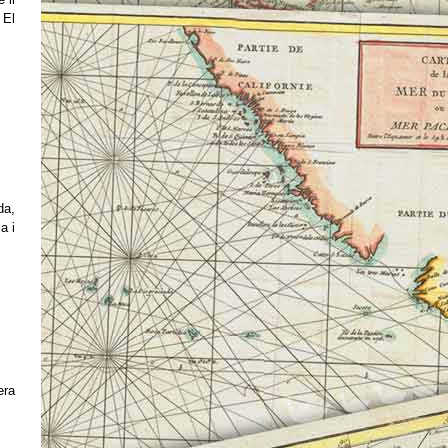
 El
da,
a i
era