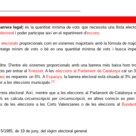
______________________________________
arrera legal
) és la quantitat mínima de vots que necessita una llista electo
electoral
i poder participar així en el repartiment d'
escons
.
 electorals
proporcionals com en sistemes majoritaris amb la fórmula de majo
centatge mínim de vots o bé en una quantitat mínima de vots i busca impe
 altre. D'entre els sistemes proporcionals amb una barrera més baixa hom tr
ts per entrar al
Knesset
. A les
eleccions al Parlament de Catalunya
cal un 
nes
es requereix un 5%. A
Espanya
, la barrera electoral està situada al 3% pe
[2]
er a les eleccions municipals.
arrera electoral. Així, mentre que a les eleccions al Parlament de Catalunya o
% es calcula circumscripció per circumscripció, en altres comicis es pren
cas de les eleccions a les Corts Valencianes o de les eleccions al
Bundes
 5/1985, de 19 de juny, del règim electoral general.