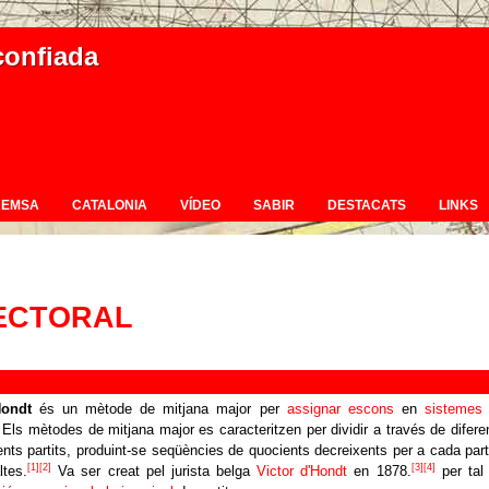
confiada
REMSA
CATALONIA
VÍDEO
SABIR
DESTACATS
LINKS
ECTORAL
Hondt
és un mètode de mitjana major per
assignar escons
en
sistemes
Els mètodes de mitjana major es caracteritzen per dividir a través de difere
rents partits, produint-se seqüències de quocients decreixents per a cada parti
[1]
[2]
[3]
[4]
ltes.
Va ser creat pel jurista belga
Victor d'Hondt
en 1878.
per tal