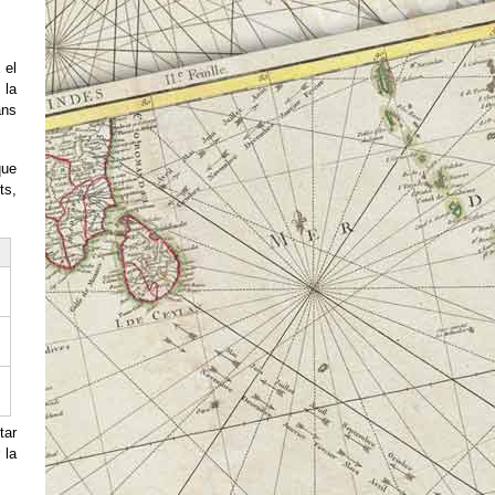
 el
 la
ans
que
ts,
tar
 la