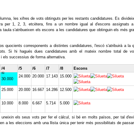
umna, les xifres de vots obtinguts per les restants candidatures. Es divideix
a per 1, 2, 3, etcètera, fins a un nombre igual al d'escons assignats a
 taula s'atribueixen els escons a les candidatures que obtinguin els més gr
os quocients corresponents a distintes candidatures, l'escó s'atribuirà a la 
ots. Si hi hagués dues candidatures amb el mateix nombre total de vo
 i els successius de forma alternativa.
/4
/5
/6
/7
/8
Escons
8è
24.000
20.000
17.143
15.000
30.000
25.000
20.000
16.667
14.286
12.500
10.000
8.000
6.667
5.714
5.000
neixin els seus vots per fer el càlcul, si bé en molts països, per tal d'evi
ten a les eleccions amb una llista única per tenir més possibilitats de passar