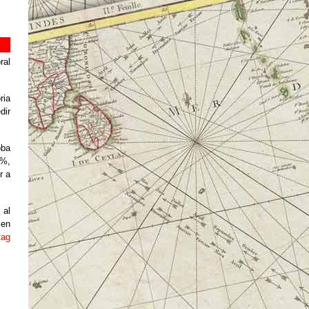
ral
ria
dir
oba
3%,
r a
 al
 en
tag