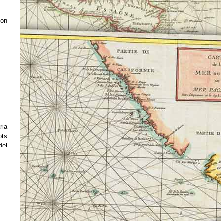
 on
ria
ots
del