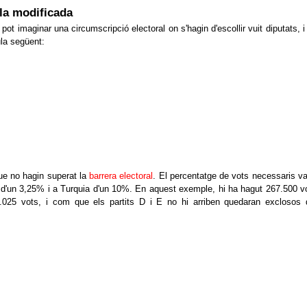
la modificada
 pot imaginar una circumscripció electoral on s'hagin d'escollir vuit diputats, i
ula següent:
ue no hagin superat la
barrera electoral
. El percentatge de vots necessaris va
 d'un 3,25% i a Turquia d'un 10%. En aquest exemple, hi ha hagut 267.500 v
025 vots, i com que els partits D i E no hi arriben quedaran exclosos 