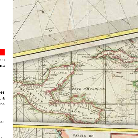
sen
ima
les
,
a
una
per