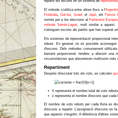
repartir els escons en un sistema de
representac
El mètode s'utilitza entre altres llocs a l'
Argenti
Finlàndia
,
Gal·les
,
Israel
, el
Japó
, els
Països 
només per a les eleccions al
Parlament Europe
mètode Sainte-Laguë
, molt similar a aquest.
s'atorguen escons als partits que han superat u
Els sistemes de representació proporcional inte
rebuts. En general, no és possible aconseguir 
d'escons. Dels mètodes comunament utilitzats
bastant proporcional, tendeix a afavorir una 
circumstàncies que afavoreixen moltíssim més a
Repartiment
Després d'escrutar tots els vots, es calculen
quo
V representa el nombre total de vots rebuts p
s representa el nombre d'escons que cada ll
El nombre de vots rebuts per cada llista es di
d'escons a repartir. L'assignació d'escons es 
que aquests s'esgotin. A diferència d'altres sist