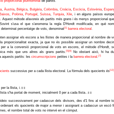
ió proporcional plurinominal
de partits.
na
,
Àustria
,
Bèlgica
,
Bulgària
,
Colòmbia
,
Croàcia
,
Escòcia
,
Eslovènia
,
Espan
Baixos
,
Polònia
,
Portugal
,
Suïssa
,
Turquia
,
Xile
, i en alguns països europ
u
. Aquest mètode afavoreix als partits més grans i és menys proporcional que
 Sovint s'usa el que s'anomena la regla D'Hondt modificada, en què no
[1]
n determinat percentatge de vots, denominat
barrera electoral
.
nten assignar els escons a les llistes de manera proporcional al nombre de v
la proporcionalitat exacta, ja que no és possible assignar un nombre deci
 per a la conversió proporcional de vots en escons, el mètode d’Hondt, s
[5]
[6]
mica més que uns altres als grans partits.
No obstant això, hi ha d
[7]
 aquests partits: les
circumscripcions
petites i la
barrera electoral
.
[12]
cients
successius per a cada llista electoral. La fórmula dels quocients és
er la llista, i.॥॥
ista s'ha portat de moment, inicialment 0 per a cada llista..॥॥
videix successivament per cadascun dels divisors, des d'1 fins al nombre to
fa ordenant els quocients de major a menor i assignant a cadascun un escó f
emes, el nombre total de vots no intervé en el còmput.