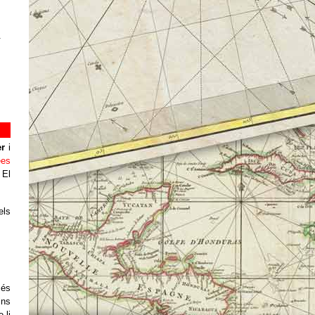
.
er
i
ees
 El
els
 és
ins
e li