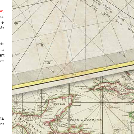
ya
,
eus
 el
més
ots
mal
ent
ues
tal
ins