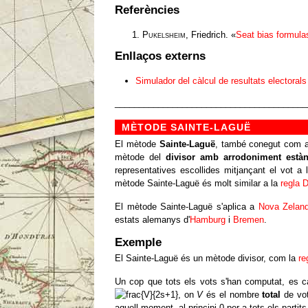
Referències
Pukelsheim
, Friedrich. «
Seat bias formula
Enllaços externs
Simulador del càlcul de resultats electoral
________________________________________
MÈTODE SAINTE-LAGUË
El mètode
Sainte-Laguë
, també conegut com
mètode del
divisor amb arrodoniment està
representatives escollides mitjançant el vot a 
mètode Sainte-Laguë és molt similar a la
regla 
El mètode Sainte-Laguë s'aplica a
Nova Zelan
estats alemanys d'
Hamburg
i
Bremen
.
Exemple
El Sainte-Laguë és un mètode divisor, com la
re
Un cop que tots els vots s'han computat, es c
, on
V
és el nombre
total
de vot
aquell moment, al principi 0 per a tots els partits