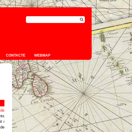
CONTACTE
WEBMAP
 de
nts
t i
 de