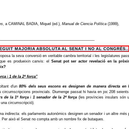
es
, a CAMINAL BADIA, Miquel (ed.),
Manual de Ciencia Política
(1999),
_______________________________________________
SEGUIT MAJORIA ABSOLUTA AL SENAT I NO AL CONGRÉS..
osa la seva conversió en veritable cambra territorial i les legislatures pas
ue es produeixin canvis: el
Senat pot ser actor revelació en la pròx
eix?
orça
i
1 de la 2ª força"
ltant d'un
80% dels seus escons es designen de manera directa en 
ns circumscripcions provincials.
Diumenge passat hi havia en joc 208 seients
s de la 1ª força
i
1 senador de la 2ª força
(les províncies insulars són 
a una circumscripció).
rma indirecta: els parlaments autonòmics designen un senador i un altre més 
.
Per això el Senat no compta amb un nombre fix de butaques.