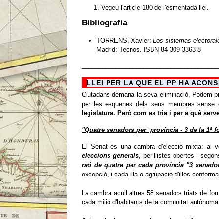
Vegeu l'article 180 de l'esmentada llei.
Bibliografia
TORRENS, Xavier:
Los sistemas electoral
Madrid: Tecnos.
ISBN 84-309-3363-8
________________________________________
LLEI PER LA QUE EL PP HA ACON
Ciutadans demana la seva eliminació, Podem prop
per les esquenes dels seus membres sense q
legislatura.
Però com es tria i per a què serv
"Quatre
senadors
per província - 3 de la 1ª f
El Senat és una cambra d'elecció mixta: al vo
eleccions generals
, per llistes obertes i sego
raó de quatre per cada província "3 senador
excepció, i cada illa o agrupació d'illes conform
La cambra acull altres 58 senadors triats de fo
cada milió d'habitants de la comunitat autònoma