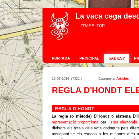
La vaca cega des
_FRASE_TOP
PORTADA
PRINCIPAL
SABIES?
P
10-05-2016
(7321 )
Categoria:
Articles
REGLA D'HONDT EL
REGLA D'HONDT
La
regla (o mètode) D'Hondt
o
sistema D'
representació proporcional
per
llistes electorals.
divisors els totals dels vots obtinguts pels dife
assignant-se els escons a les mitjanes més a