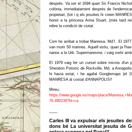
després. Va ser el 1694 quan Sir Francis Nichols
colònia, immediatament després de l'enderroca
propietari, (tot i q els jesuites hi creen MANRE
honor a la princesa Anna Stuart, (més tard re
rebre la condició de ciutat.
Com he arribat a trobar Manresa, Md?.. El 1977 
van morir 50 marines. Aquell estiu, quan ja l'hav
nanos a la Urb. Supermaresme, i vaig sortir amb 
El 1979 vaig fer un curset sobre micros d'un p
Sheraton Potomc de Rockville, Md, a Annapolis
hi havia estat, i he agafat Googlemaps (el 1
MANRESA al costat d'ANNAPOLIS!!
Mireu:
https://www.google.es/maps/place/Manresa,+
76.490239?hl=ca
____
Carles III va expulsar els jesuites 
dons bé La universitat jesuita de 
estava suspesa pel Papa!!!