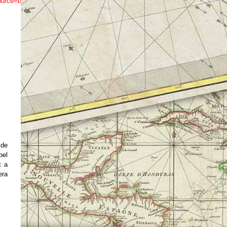
a&source=bl&ots=-7XfQhx8x8&sig=ACfU3U0Iy4ftnUsbcrlUu970um19gsi
 de
bel
t a
era