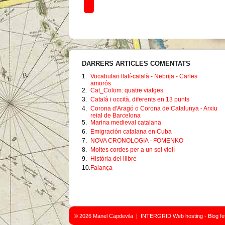
DARRERS ARTICLES COMENTATS
1.
Vocabulari llatí-català - Nebrija - Carles
amorós
2.
Cat_Colom: quatre viatges
3.
Català i occità, diferents en 13 punts
4.
Corona d'Aragó o Corona de Catalunya - Arxiu
reial de Barcelona
5.
Marina medieval catalana
6.
Emigración catalana en Cuba
7.
NOVA CRONOLOGIA - FOMENKO
8.
Moltes cordes per a un sol violí
9.
Història del llibre
10.
Faiança
© 2026 Manel Capdevila
|
INTERGRID
Web hosting - Blog f