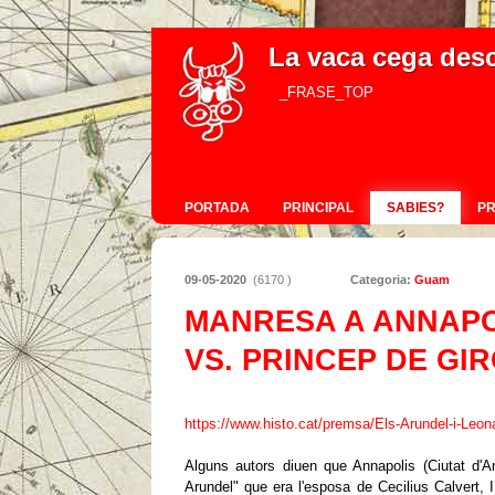
La vaca cega des
_FRASE_TOP
PORTADA
PRINCIPAL
SABIES?
P
09-05-2020
(6170 )
Categoria:
Guam
MANRESA A ANNAPO
VS. PRINCEP DE GI
https://www.histo.cat/premsa/Els-Arundel-i-Leon
Alguns autors diuen que Annapolis (Ciutat d'
Arundel" que era l'esposa de Cecilius Calvert, 