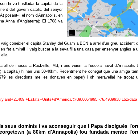
on hi va traslladar la capital de la
ment del govern catòlic del senyor
SA) posant-li el nom d'Annapolis, en
ina Anna d'Anglaterra); El 1708 va
vaig conèixer el capità Stanley del Guam a BCN a arrel d'un greu accident q
ien fet almirall li vaig buscar a la seva filla una casa per ensenyar anglès a 
ella.
arell de mesos a Rockville, Md, i ens veiem a l'escola naval d'Annapolis 
( la capital) hi han uns 30-40km. Recentment he conegut que una amiga ta
979 les directions me les donaven en paper) i oh meravella! he trobat 
Maryland+21409,+Estats+Units+d'Amèrica/@39.0064995,-76.4989938,15z/da
dels seus dominis i va aconseguir que l Papa disolgués l'or
Georgetown (a 80km d'Annapolis) fou fundada mentre l'or