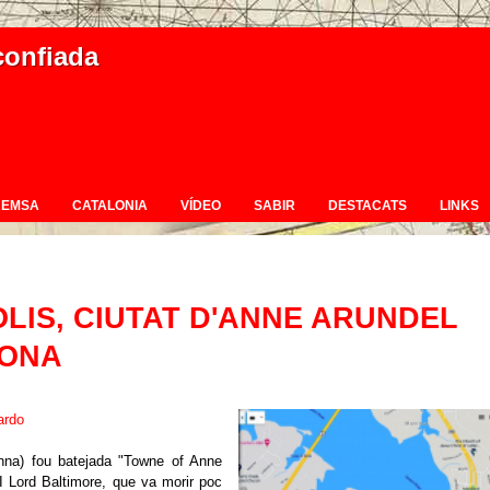
confiada
REMSA
CATALONIA
VÍDEO
SABIR
DESTACATS
LINKS
LIS, CIUTAT D'ANNE ARUNDEL
RONA
ardo
Anna) fou batejada "Towne of Anne
II Lord Baltimore, que va morir poc