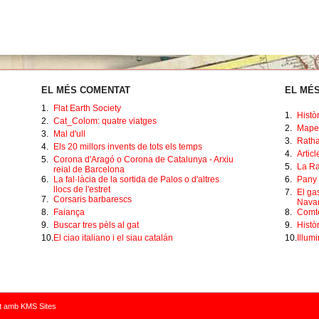
EL MÉS COMENTAT
EL MÉS
1.
Flat Earth Society
1.
Histò
2.
Cat_Colom: quatre viatges
2.
Mape
3.
Mal d'ull
3.
Ratha
4.
Els 20 millors invents de tots els temps
4.
Artic
5.
Corona d'Aragó o Corona de Catalunya - Arxiu
5.
La Ra
reial de Barcelona
6.
La fal·làcia de la sortida de Palos o d'altres
6.
Pany 
llocs de l'estret
7.
El ga
7.
Corsaris barbarescs
Navar
8.
Faiança
8.
Comte
9.
Buscar tres pèls al gat
9.
Històr
10.
El ciao italiano i el siau catalán
10.
Illumi
et amb
KMS Sites