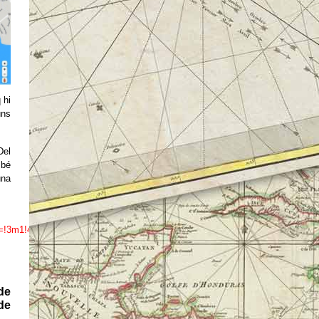
 hi
uns
Del
mbé
una
ta=!3m1!4b1!4m5!3m4!1s0x89b7f7bd47cd6789:0x7ecd9f53761c21ca!8m2!3d39
de
de