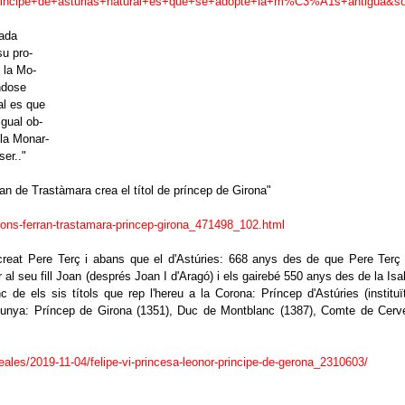
rincipe+de+asturias+natural+es+que+se+adopte+la+m%C3%A1s+antigu
nada
su pro-
 la Mo-
ndose
al es que
igual ob-
 la Monar-
er.."
an de Trastàmara crea el títol de príncep de Girona"
pons-ferran-trastamara-princep-girona_471498_102.html
 creat Pere Terç i abans que el d'Astúries: 668 anys des de que Pere Terç
 al seu fill Joan (després Joan I d'Aragó) i els gairebé 550 anys des de la Isa
nc de els sis títols que rep l'hereu a la Corona: Príncep d'Astúries (instituï
talunya: Príncep de Girona (1351), Duc de Montblanc (1387), Comte de Cerv
eales/2019-11-04/felipe-vi-princesa-leonor-principe-de-gerona_2310603/