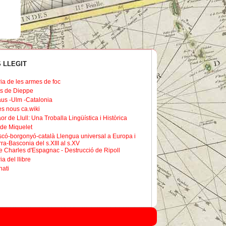
 LLEGIT
ria de les armes de foc
s de Dieppe
us -Ulm -Catalonia
les nous ca.wiki
or de Llull: Una Troballa Lingüística i Històrica
de Miquelet
scó-borgonyó-català Llengua universal a Europa i
ra-Basconia del s.XIII al s.XV
 Charles d'Espagnac - Destrucció de Ripoll
ia del llibre
nati