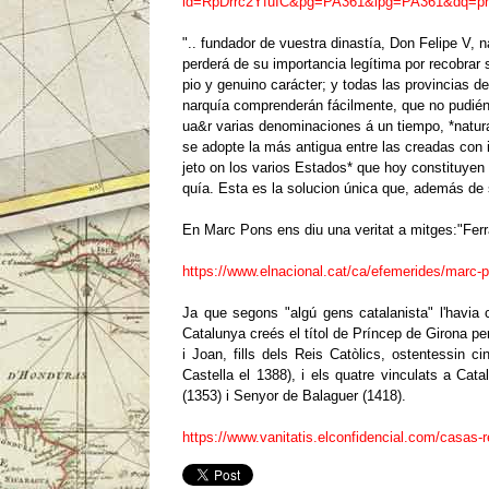
id=RpDrrc2YfuIC&pg=PA361&lpg=PA361&dq=p
".. fundador de vuestra dinastía, Don Felipe V, 
perderá de su importancia legítima por recobrar 
pio y genuino carácter; y todas las provincias de
narquía comprenderán fácilmente, que no pudié
ua&r varias denominaciones á un tiempo, *natur
se adopte la más antigua entre las creadas con 
jeto on los varios Estados* que hoy constituyen
quía. Esta es la solucion única que, además de s
En Marc Pons ens diu una veritat a mitges:"Ferr
https://www.elnacional.cat/ca/efemerides/marc-
Ja que segons "algú gens catalanista" l'havia
Catalunya creés el títol de Príncep de Girona per
i Joan, fills dels Reis Catòlics, ostentessin ci
Castella el 1388), i els quatre vinculats a Ca
(1353) i Senyor de Balaguer (1418).
https://www.vanitatis.elconfidencial.com/casas-r