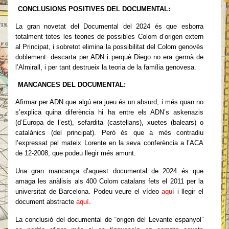
CONCLUSIONS POSITIVES DEL DOCUMENTAL:
La gran novetat del Documental del 2024 és que esborra
totalment totes les teories de possibles Colom d’origen extern
al Principat, i sobretot elimina la possibilitat del Colom genovès
doblement: descarta per ADN i perquè Diego no era germà de
l’Almirall, i per tant destrueix la teoria de la família genovesa.
MANCANCES DEL DOCUMENTAL:
Afirmar per ADN que algú era jueu és un absurd, i més quan no
s’explica quina diferència hi ha entre els ADN’s askenazis
(d’Europa de l’est), sefardita (castellans), xuetes (balears) o
catalànics (del principat). Però és que a més contradiu
l’expressat pel mateix Lorente en la seva conferència a l’ACA
de 12-2008, que podeu llegir més amunt.
Una gran mancança d’aquest documental de 2024 és que
amaga les anàlisis als 400 Colom catalans fets el 2011 per la
universitat de Barcelona. Podeu veure el vídeo
aquí
i llegir el
document abstracte
aquí
.
La conclusió del documental de “origen del Levante espanyol”