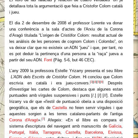
detallava tota la argumentació que feia a Cristofor Colom català
i jueu.
El dia 2 de desembre de 2008 el professor Lorente va donar
una conferència a la sala d’actes de l'Arxiu de la Corona
d’Aragó titulada “L’origen de Cristòfor Colom: resultat actual de
les anàlisis de les persones de cognom Colom i Colombo”, on
va deixar clar que no existeix un ADN “jueu” i que, per tant, no
es pot deduir la pertinença d’una persona a la “raça” jueva a
partir del seu ADN.
Font
(Pàg. 5-6, but 46 CEC).
L’any 2009 la professora Estelle Yrizarry presenta el seu llibre
L'ADN dels Escrits de Cristòfor Colom
. Hi conclou que Colom
[
3
]
[
4
]
[
5
]
[
6
]
escrivia en català i era jueu-convers.
Després
d'investigar les cartes de Colom, destaca que algunes estan
puntuades amb vírgules suspensives i punts [/.] [/] [//]. Estelle
Irizarry va dir que «l'estil de puntuació obeïa a una disposició
geogràfica, que els de
Castella
no feien servir vírgules i que
aquestes sorgien a les terres catalano-parlants de l'antiga
[
7
]
Corona d'Aragó
».
Afegeix: «En el llibre es compara el
sistema d'escriptura del navegant amb manuscrits de
Galícia
,
Portugal
,
Itàlia
,
Tarragona
,
Castella
,
Barcelona
,
Eivissa
,