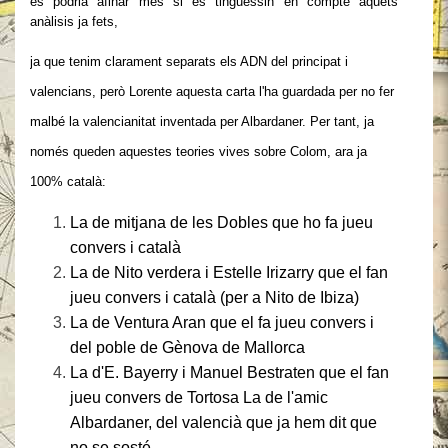
es podria afinar més si es tinguessin en compte aquets
anàlisis ja fets,
ja que tenim clarament separats els ADN del principat i
valencians, però Lorente aquesta carta l'ha guardada per no fer
malbé la valencianitat inventada per Albardaner.
Per tant, ja
només queden aquestes teories vives sobre Colom, ara ja
100% català:
La de mitjana de les Dobles que ho fa jueu
convers i català
La de Nito verdera i Estelle Irizarry que el fan
jueu convers i català (per a Nito de Ibiza)
La de
Ventura Aran que el fa jueu convers i
del poble de Gènova de Mallorca
La d'E. Bayerry i Manuel Bestraten que el fan
jueu convers de Tortosa
La de l'amic
Albardaner, del valencià que ja hem dit que
no se sosté.