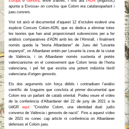
Europa
o
Gènova
, entre d'altres, i fins ara l'
ADN
(lingüístic)
apunta a Eivissa» on conclou que Colom era catalanoparlant i
jueu convers.
Vist tot això el documental d’aquest 12 d’octubre esdevé una
espècie Concurs Colom-ADN, que es dedica a eliminar totes
les teories que han anat proporcionant subvencions per a fer
anàlisis comparatives d’ADN amb les de l’Almirall, i finalment
només queda la “teoria Albardaner” de Jueu del “Levante
espanyol”, on Albardaner entén per Levante la zona de la ciutat
de València, i on Albardaner només sustenta el pretès
valencianisme en el coneixement que Colom tenia de l’horta
valenciana, i pel fet que existia una potent indústria tèxtil
valenciana d’origen genovès.
Els dos arguments són força dèbils i contradiuen l’anàlisi
científic de Izaguirre que concloïa al primer documental que
Colom era un parlant de català oriental. Podeu veure el vídeo
de la conferència d’Albardaner del 22 de juny de 2021 a la
UdGR
aquí
: “Cristòfor Colom, una identidad dual: judío
converso de València i genovès de nació”. Fins a aquest vídeo
de 2021 no conec cap article ni conferència on Albardaner
defenses el Colom jueu.