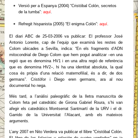
Versió per a Espanya (2004) “Cristóbal Colón, secretos
de la tumba”:
aquí
.
Refregit hispanista (2005) “El enigma Colón”:
aquí
.
El diari ABC de 25-03-2006 va publicar: El professor José
Antonio Lorente, cap de l’equip que examinà les restes de
Colom ubicades a Sevilla, indica: “En els fragments d’ADN
mitocondrial de Diego Colom que hem pogut analitzar –en una
regió que es denomina HV1 i en una altra regió de referència
que es denomina HV2–, hi ha una identitat absoluta, la qual
cosa és pròpia d’una relació maternofilial, és a dir, de dos
germans”. Cristòfor i Diego eren germans, ara al nou
documental ho nega.
Més tard, a l’anàlisi paleogràfic de la lletra manuscrita de
Colom feta pel catedràtic de Girona Gabriel Roura, s’hi van
afegir els catedràtics Montserrat Santmartí de la URV i el dr.
Garrido de la Universitat l’Alacant, amb els mateixos
arguments.
L’any 2007 en Nito Verdera va publicar el llibre “Cristóbal Colón.
El libro de las falacias y relación de cuatro verdades” on ja