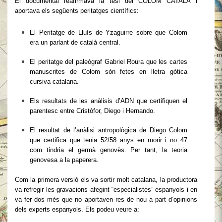
El documental reafirmava la tesi del COLOM CATALÀ i
aportava els següents peritatges científics:
El Peritatge de Lluís de Yzaguirre sobre que Colom
era un parlant de català central.
El peritatge del paleògraf Gabriel Roura que les cartes
manuscrites de Colom són fetes en lletra gòtica
cursiva catalana.
Els resultats de les anàlisis d’ADN que certifiquen el
parentesc entre Cristòfor, Diego i Hernando.
El resultat de l’anàlisi antropològica de Diego Colom
que certifica que tenia 52/58 anys en morir i no 47
com tindria el germà genovès. Per tant, la teoria
genovesa a la paperera.
Com la primera versió els va sortir molt catalana, la productora
va refregir les gravacions afegint “especialistes” espanyols i en
va fer dos més que no aportaven res de nou a part d’opinions
dels experts espanyols. Els podeu veure a: