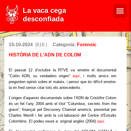
La vaca cega
desconfiada
15-10-2024
(618 )
Categoria:
Forensic
HISTÒRIA DE L'ADN DE COLOM
El passat 12 d’octubre la RTVE va emetre el documental
“Colón ADN, su verdadero origen”
aquí
, i molts amics em
pregunten opinió sobre el mateix, i penso que és difícil emetre-
la en fred sense citar tots els antecedents.
L’origen d’aquests documentals sobre l’ADN de Cristòfor Colom
és un fet l’any 2004 amb el títol “Columbus, secrets from the
grave”, finançat pel Discovery Channel americà, presentat per
Charles Merrill i fet amb la col·laboració del Centre d’Estudis
Colombins. El podeu veure a: original anglès (2004)
aquí
.