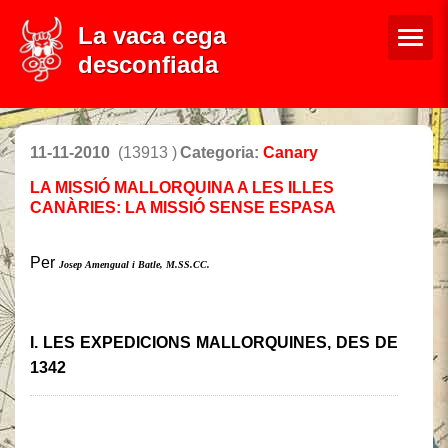
La vaca cega
desconfiada
11-11-2010
(13913 )
Categoria:
Canary
LA MISSIÓ MALLORQUINA A LES ILLES
CANÀRIES: LA MISSIÓ SENSE ESPASA
Per
Josep Amengual i Batle, M.SS.CC.
I
.
LES EXPEDICIONS MALLORQUINES, DES DE
1342