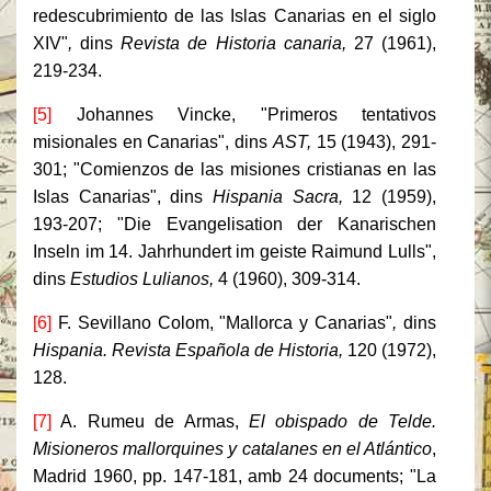
redescubrimiento de las Islas Canarias en el siglo
XIV"
,
dins
Revista de Historia canaria,
27 (1961),
219-234.
[5]
Johannes Vincke, "Primeros tentativos
misionales en Canarias", dins
AST,
15 (1943), 291-
301; "Comienzos de las misiones cristianas en las
Islas Canarias", dins
Hispania Sacra,
12 (1959),
193-207; "Die Evangelisation der Kanarischen
Inseln im 14. Jahrhundert im geiste Raimund Lulls",
dins
Estudios Lulianos,
4 (1960), 309-314.
[6]
F. Sevillano Colom, "Mallorca y Canarias"
,
dins
Hispania. Revista Española de Historia,
120 (1972),
128.
[7]
A. Rumeu de Armas,
El obispado de Telde.
Misioneros mallorquines y catalanes en el Atlántico
,
Madrid 1960, pp. 147-181, amb 24 documents; "La