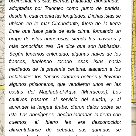
occidental, las islas Eternas (Aljalidat), afortunadas,
adoptadas por Tolomeo como punto de partida,
desde la cual cuenta las longitudes. Dichas islas se
ubican en le mar Circundante, fuera de la tierra
firme que hace parte de este clima, formando un
grupo de islas numerosas, siendo las mayores y
más conocidas tres. Se dice que son habitadas.
Según tenemos entendido, algunas naves de los
francos, habiendo tocado esas islas hacia
mediados de la presente centuria, atacaron a los
habitantes; los francos lograron botines y llevaron
algunos prisioneros, que vendieron unos en las
costas del Maghreb-el-Aqsa (Marruecos). Los
cautivos pasaron al servicio del sultán, y al
aprender la lengua árabe, dieron datos sobre su
isla. Los aborígenes -decían-labraban la tierra con
cuernos, el hierro les era desconocido;
alimentábanse de cebada; sus ganados se