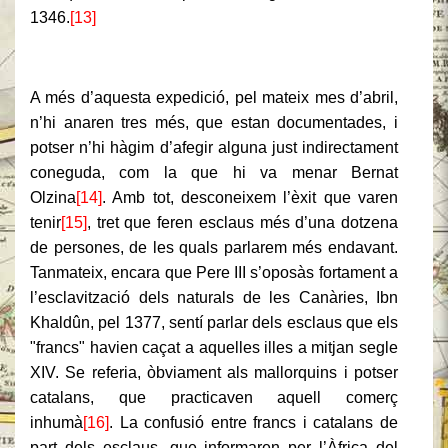
1346.
[13]
A més d’aquesta expedició, pel mateix mes d’abril,
n’hi anaren tres més, que estan documentades, i
potser n’hi hàgim d’afegir alguna just indirectament
coneguda, com la que hi va menar Bernat
Olzina
[14]
. Amb tot, desconeixem l’èxit que varen
tenir
[15]
, tret que feren esclaus més d’una dotzena
de persones, de les quals parlarem més endavant.
Tanmateix, encara que Pere III s’oposàs fortament a
l’esclavització dels naturals de les Canàries, Ibn
Khaldûn, pel 1377, sentí parlar dels esclaus que els
"francs" havien caçat a aquelles illes a mitjan segle
XIV. Se referia, òbviament als mallorquins i potser
catalans, que practicaven aquell comerç
inhumà
[16]
. La confusió entre francs i catalans de
part dels esclaus, que informaren per l’Àfrica del