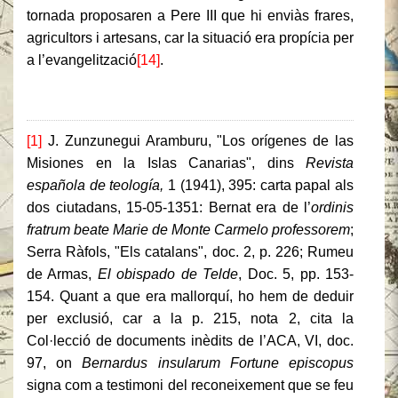
tornada proposaren a Pere III que hi enviàs frares,
agricultors i artesans, car la situació era propícia per
a l’evangelització
[14]
.
[1]
J. Zunzunegui Aramburu, "Los orígenes de las
Misiones en la Islas Canarias", dins
Revista
española de teología,
1 (1941), 395: carta papal als
dos ciutadans, 15-05-1351: Bernat era de l’
ordinis
fratrum beate Marie de Monte Carmelo professorem
;
Serra Ràfols, "Els catalans", doc. 2, p. 226; Rumeu
de Armas,
El obispado de Telde
, Doc. 5, pp. 153-
154.
Quant a que era mallorquí, ho hem de deduir
per exclusió, car a la p. 215, nota 2, cita la
Col·lecció de documents inèdits de l’ACA, VI, doc.
97, on
Bernardus insularum Fortune episcopus
signa com a testimoni del reconeixement que se feu