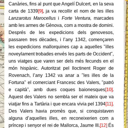
Canàries, fins al punt que Angelí Dulcert, en la seva
carta de 1339
[9]
, ja va recollir el nom de les illes
Lanzarotus Marocellus
i
Forte Ventura,
marcades
amb les armes de Gènova, com a mostra de domini.
Després de les expedicions dels genovesos,
passaren tres dècades, i l’any 1342, començaren
les expedicions mallorquines cap a aquelles "illes
noveylament trobades envés les parts de Occident",
uns viatges que varen ser dels més fecunds en el
món hispànic. Autoritzat pel lloctinent Roger de
Rovenach, l’any 1342 va anar a "les illes de la
Fortuna" el comerciant Francesc des Valers, "patró
e capità", amb dues coques baionesques
[10]
.
Aquest des Valers no sembla ser el mateix que va
viatjar fins a Tartària i que encara vivia pel 1394
[11]
.
Des Valers havia promès que, si conquistaven
alguna d’aquelles illes, en reconeixerien com a
príncep i senyor el rei de Mallorca, Jaume III.
[12]
És