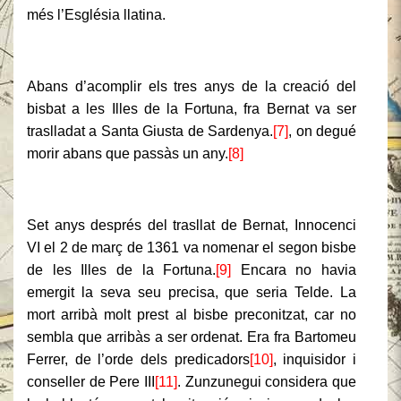
més l’Església llatina.
Abans d’acomplir els tres anys de la creació del
bisbat a les Illes de la Fortuna, fra Bernat va ser
traslladat a Santa Giusta de Sardenya.
[7]
, on degué
morir abans que passàs un any.
[8]
Set anys després del trasllat de Bernat, Innocenci
VI el 2 de març de 1361 va nomenar el segon bisbe
de les Illes de la Fortuna.
[9]
Encara no havia
emergit la seva seu precisa, que seria Telde. La
mort arribà molt prest al bisbe preconitzat, car no
sembla que arribàs a ser ordenat. Era fra Bartomeu
Ferrer, de l’orde dels predicadors
[10]
, inquisidor i
conseller de Pere III
[11]
. Zunzunegui considera que