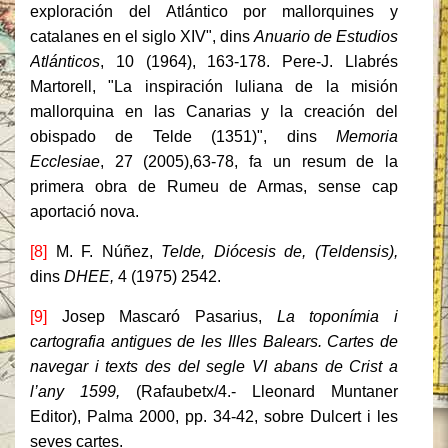
exploración del Atlántico por mallorquines y
catalanes en el siglo XIV", dins
Anuario de Estudios
Atlánticos
, 10 (1964), 163-178. Pere-J. Llabrés
Martorell, "La inspiración luliana de la misión
mallorquina en las Canarias y la creación del
obispado de Telde (1351)", dins
Memoria
Ecclesiae
, 27 (2005),63-78, fa un resum de la
primera obra de Rumeu de Armas, sense cap
aportació nova.
[8]
M. F. Núñez,
Telde, Diócesis de, (Teldensis),
dins
DHEE,
4 (1975) 2542.
[9]
Josep Mascaró Pasarius,
La toponímia i
cartografia antigues de les Illes Balears. Cartes de
navegar i texts des del segle VI abans de Crist a
l’any 1599,
(Rafaubetx/4.- Lleonard Muntaner
Editor), Palma 2000, pp. 34-42, sobre Dulcert i les
seves cartes.