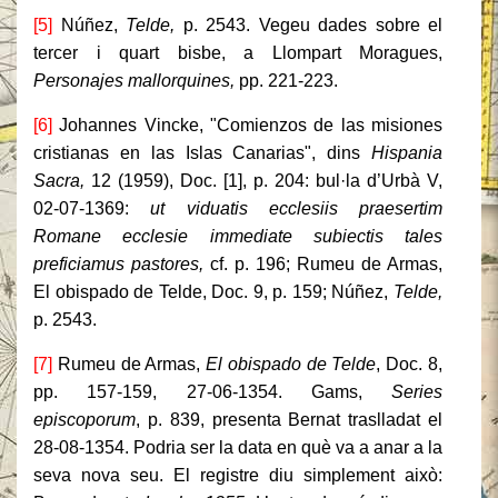
[5]
Núñez,
Telde,
p. 2543. Vegeu dades sobre el
tercer i quart bisbe, a Llompart Moragues,
Personajes mallorquines,
pp. 221-223.
[6]
Johannes Vincke, "Comienzos de las misiones
cristianas en las Islas Canarias", dins
Hispania
Sacra,
12 (1959), Doc. [1], p. 204: bul·la d’Urbà V,
02-07-1369:
ut viduatis ecclesiis praesertim
Romane ecclesie immediate subiectis tales
preficiamus pastores,
cf. p. 196; Rumeu de Armas,
El obispado de Telde, Doc. 9, p. 159; Núñez,
Telde,
p. 2543.
[7]
Rumeu de Armas,
El obispado de Telde
, Doc. 8,
pp. 157-159, 27-06-1354. Gams,
Series
episcoporum
, p. 839, presenta Bernat traslladat el
28-08-1354. Podria ser la data en què va a anar a la
seva nova seu. El registre diu simplement això: