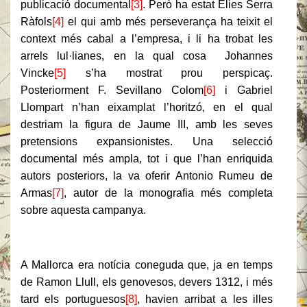
publicació documental
[3]
. Però ha estat Elies Serra
Ràfols
[4]
el qui amb més perseverança ha teixit el
context més cabal a l’empresa, i li ha trobat les
arrels lul·lianes, en la qual cosa Johannes
Vincke
[5]
s’ha mostrat prou perspicaç.
Posteriorment F. Sevillano Colom
[6]
i Gabriel
Llompart n’han eixamplat l’horitzó, en el qual
destriam la figura de Jaume III, amb les seves
pretensions expansionistes. Una selecció
documental més ampla, tot i que l’han enriquida
autors posteriors, la va oferir Antonio Rumeu de
Armas
[7]
, autor de la monografia més completa
sobre aquesta campanya.
A Mallorca era notícia coneguda que, ja en temps
de Ramon Llull, els genovesos, devers 1312, i més
tard els portuguesos
[8]
, havien arribat a les illes