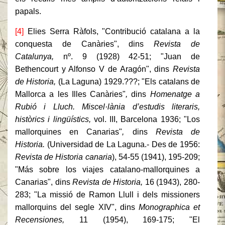
papals.
[4]
Elies Serra Ràfols, "Contribució catalana a la
conquesta de Canàries", dins
Revista de
Catalunya,
nº. 9 (1928) 42-51; "Juan de
Bethencourt y Alfonso V de Aragón", dins
Revista
de Historia,
(La Laguna) 1929.???; "Els catalans de
Mallorca a les Illes Canàries"
,
dins
Homenatge a
Rubió i Lluch. Miscel·lània d’estudis literaris,
històrics i lingüístics,
vol. III,
Barcelona 1936; "Los
mallorquines en Canarias"
,
dins
Revista de
Historia.
(Universidad de La Laguna.- Des de 1956:
Revista de Historia canaria
), 54-55 (1941), 195-209;
"Más sobre los viajes catalano-mallorquines a
Canarias",
dins
Revista de Historia,
16 (1943), 280-
283; "La missió de Ramon Llull i dels missioners
mallorquins del segle XIV",
dins
Monographica et
Recensiones,
11 (1954), 169-175; "El