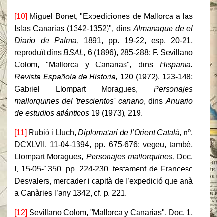
[10]
Miguel Bonet, "Expediciones de Mallorca a las
Islas Canarias (1342-1352)", dins
Almanaque de el
Diario de Palma,
1891, pp. 19-22, esp. 20-21,
reproduït dins
BSAL,
6 (1896), 285-288; F. Sevillano
Colom, "Mallorca y Canarias"
,
dins
Hispania.
Revista Española de Historia,
120 (1972), 123-148;
Gabriel Llompart Moragues,
Personajes
mallorquines del 'trescientos' canario
, dins
Anuario
de estudios atlánticos
19 (1973), 219.
[11]
Rubió i Lluch,
Diplomatari de l’Orient Català,
nº.
DCXLVII, 11-04-1394, pp. 675-676; vegeu, també,
Llompart Moragues,
Personajes mallorquines,
Doc.
I, 15-05-1350, pp. 224-230, testament de Francesc
Desvalers, mercader i capità de l’expedició que anà
a Canàries l’any 1342, cf. p. 221.
[12]
Sevillano Colom, "Mallorca y Canarias", Doc. 1,