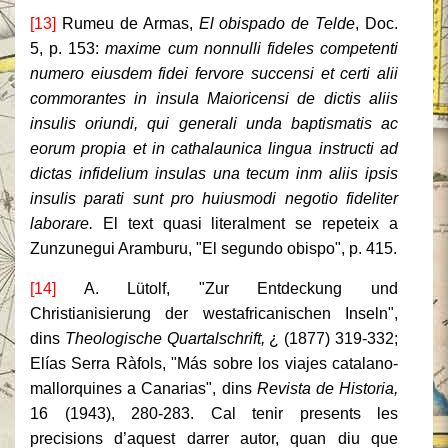
[13]
Rumeu de Armas,
El obispado de Telde
, Doc.
5, p. 153:
maxime cum nonnulli fideles competenti
numero eiusdem fidei fervore succensi et certi alii
commorantes in insula Maioricensi de dictis aliis
insulis oriundi, qui generali unda baptismatis ac
eorum propia et in cathalaunica lingua instructi ad
dictas infidelium insulas una tecum inm aliis ipsis
insulis parati sunt pro huiusmodi negotio fideliter
laborare.
El text quasi literalment se repeteix a
Zunzunegui Aramburu, "El segundo obispo", p. 415.
[14]
A. Lütolf, "Zur Entdeckung und
Christianisierung der westafricanischen Inseln",
dins
Theologische Quartalschrift,
¿ (1877) 319-332;
Elías Serra Ràfols, "Más sobre los viajes catalano-
mallorquines a Canarias",
dins
Revista de Historia,
16 (1943), 280-283. Cal tenir presents les
precisions d’aquest darrer autor, quan diu que