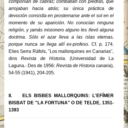
componían de cabras; combatían con piedras, que
arrojaban hacia atrás; su única práctica de
devoción consistía en prosternarse ante el sol en el
momento de su aparición. No conocían ninguna
religión, y jamás misionero alguno les llevó alguna
doctrina. Sólo el azar lleva a las islas eternas,
porque nunca se llega allí ex-
profeso.
Cf. p. 174.
Elies Serra Ràfols, "Los mallorquines en Canarias"
,
dins
Revista de Historia.
(Universidad de La
Laguna.- Des de 1956:
Revista de Historia canaria
),
54-55 (1941), 204-205.
II. ELS BISBES MALLORQUINS: L'EFÍMER
BISBAT DE "LA FORTUNA" O DE TELDE, 1351-
1393