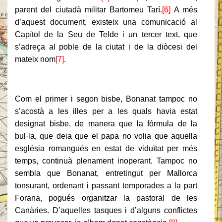
parent del ciutadà militar Bartomeu Tarí.
[6]
A més
d’aquest document, existeix una comunicació al
Capítol de la Seu de Telde i un tercer text, que
s’adreça al poble de la ciutat i de la diòcesi del
mateix nom
[7]
.
Com el primer i segon bisbe, Bonanat tampoc no
s’acostà a les illes per a les quals havia estat
designat bisbe, de manera que la fórmula de la
bul·la, que deia que el papa no volia que aquella
església romangués en estat de viduïtat per més
temps, continuà plenament inoperant. Tampoc no
sembla que Bonanat, entretingut per Mallorca
tonsurant, ordenant i passant temporades a la part
Forana, pogués organitzar la pastoral de les
Canàries. D’aquelles tasques i d’alguns conflictes