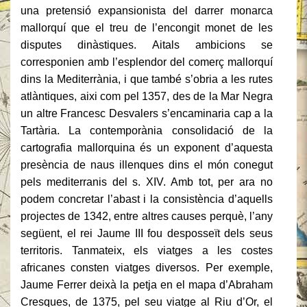
una pretensió expansionista del darrer monarca
mallorquí que el treu de l’encongit monet de les
disputes dinàstiques. Aitals ambicions se
corresponien amb l’esplendor del comerç mallorquí
dins la Mediterrània, i que també s’obria a les rutes
atlàntiques, aixi com pel 1357, des de la Mar Negra
un altre Francesc Desvalers s’encaminaria cap a la
Tartària. La contemporània consolidació de la
cartografia mallorquina és un exponent d’aquesta
presència de naus illenques dins el món conegut
pels mediterranis del s. XIV. Amb tot, per ara no
podem concretar l’abast i la consistència d’aquells
projectes de 1342, entre altres causes perquè, l’any
següent, el rei Jaume III fou desposseït dels seus
territoris. Tanmateix, els viatges a les costes
africanes consten viatges diversos. Per exemple,
Jaume Ferrer deixà la petja en el mapa d’Abraham
Cresques, de 1375, pel seu viatge al Riu d’Or, el