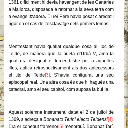
1361 difícilment hi devia haver gent de les Canàries
a Mallorca, disposada a retornar a la seva terra com
a evangelitzadora. El rei Pere havia posat claredat i
rigor en el cas de l’esclavatge dels primers temps.
Mentrestant havia quallat qualque cosa al lloc de
Telde, de manera que la bul·la d’Urbà V, amb la
qual era designat el tercer bisbe per a aquelles
illes, aplica retrospectivament als dos antecessors
el títol de Telde
[3]
. S’havia configurat una seu
episcopal real. Una altra cosa és que hi hagués una
catedral, amb el seu capítol, com suposa la bul·la.
Aquest solemne instrument, datat el 2 de juliol de
1369, s’adreça a
Bonanato Terini electo Teldensi
[4]
.
Era el conegut framenor
[5]
menorquí, Bonanat Tarí,