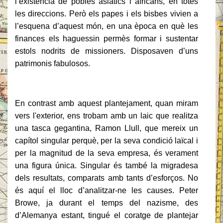
l’existència de pobles asiàtics i africans, en totes
les direccions. Però els papes i els bisbes vivien a
l’esquena d’aquest món, en una època en què les
finances els haguessin permès formar i sustentar
estols nodrits de missioners. Disposaven d’uns
patrimonis fabulosos.
En contrast amb aquest plantejament, quan miram
vers l'exterior, ens trobam amb un laic que realitza
una tasca gegantina, Ramon Llull, que mereix un
capítol singular perquè, per la seva condició laïcal i
per la magnitud de la seva empresa, és verament
una figura única. Singular és també la migradesa
dels resultats, comparats amb tants d’esforços. No
és aquí el lloc d’analitzar-ne les causes. Peter
Browe, ja durant el temps del nazisme, des
d’Alemanya estant, tingué el coratge de plantejar