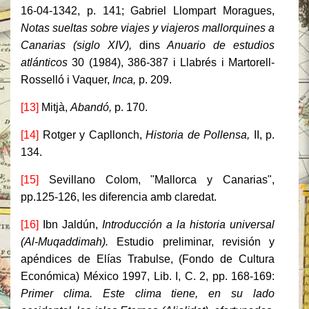
16-04-1342, p. 141; Gabriel Llompart Moragues,
Notas sueltas sobre viajes y viajeros mallorquines a
Canarias (siglo XIV),
dins
Anuario de estudios
atlánticos
30 (1984), 386-387 i Llabrés i Martorell-
Rosselló i Vaquer,
Inca,
p. 209.
[13]
Mitjà,
Abandó,
p. 170.
[14]
Rotger y Capllonch,
Historia de Pollensa,
II, p.
134.
[15]
Sevillano Colom, "Mallorca y Canarias",
pp.125-126, les diferencia amb claredat.
[16]
Ibn Jaldún,
Introducción a la historia universal
(Al-Muqaddimah).
Estudio preliminar, revisión y
apéndices de Elías Trabulse, (Fondo de Cultura
Económica) México 1997, Lib. I, C. 2, pp. 168-169:
Primer clima. Este clima tiene, en su lado