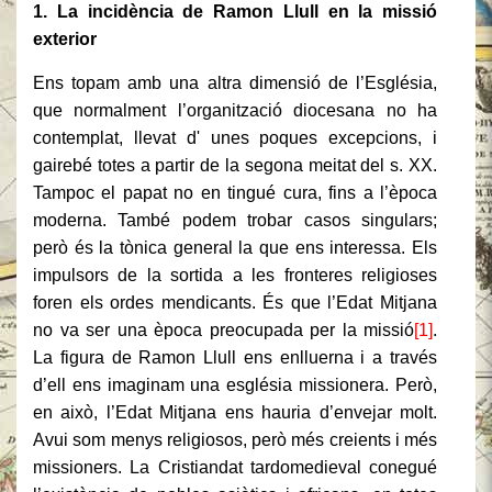
1. La incidència de Ramon Llull en la missió
exterior
Ens topam amb una altra dimensió de l’Església,
que normalment l’organització diocesana no ha
contemplat, llevat d' unes poques excepcions, i
gairebé totes a partir de la segona meitat del s. XX.
Tampoc el papat no en tingué cura, fins a l’època
moderna. També podem trobar casos singulars;
però és la tònica general la que ens interessa. Els
impulsors de la sortida a les fronteres religioses
foren els ordes mendicants. És que l’Edat Mitjana
no va ser una època preocupada per la missió
[1]
.
La figura de Ramon Llull ens enlluerna i a través
d’ell ens imaginam una església missionera. Però,
en això, l’Edat Mitjana ens hauria d’envejar molt.
Avui som menys religiosos, però més creients i més
missioners. La Cristiandat tardomedieval conegué