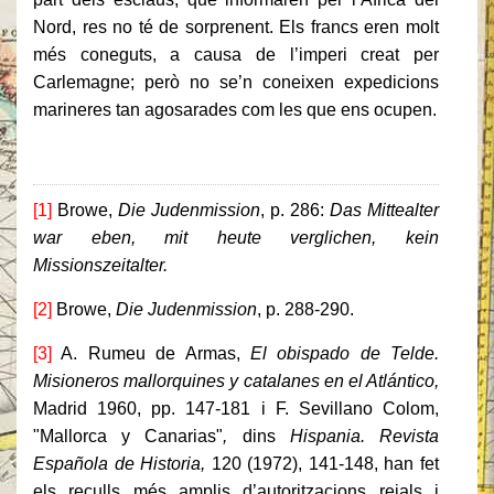
Nord, res no té de sorprenent. Els francs eren molt
més coneguts, a causa de l’imperi creat per
Carlemagne; però no se’n coneixen expedicions
marineres tan agosarades com les que ens ocupen.
[1]
Browe,
Die Judenmission
, p. 286:
Das Mittealter
war eben, mit heute verglichen, kein
Missionszeitalter.
[2]
Browe,
Die Judenmission
, p. 288-290.
[3]
A. Rumeu de Armas,
El obispado de Telde.
Misioneros mallorquines y catalanes en el Atlántico,
Madrid 1960, pp. 147-181 i F. Sevillano Colom,
"Mallorca y Canarias"
,
dins
Hispania. Revista
Española de Historia,
120 (1972), 141-148, han fet
els reculls més amplis d’autoritzacions reials i