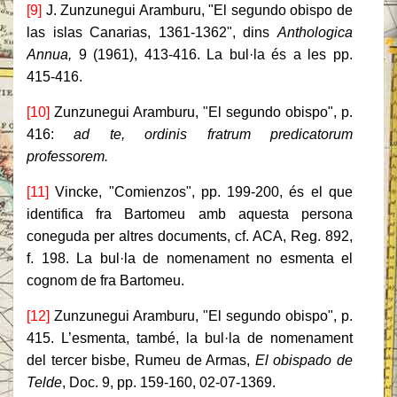
[9]
J. Zunzunegui Aramburu, "El segundo obispo de
las islas Canarias, 1361-1362",
dins
Anthologica
Annua,
9 (1961), 413-416. La bul·la és a les pp.
415-416.
[10]
Zunzunegui Aramburu, "El segundo obispo", p.
416:
ad te, ordinis fratrum predicatorum
professorem.
[11]
Vincke, "Comienzos", pp. 199-200, és el que
identifica fra Bartomeu amb aquesta persona
coneguda per altres documents, cf. ACA, Reg. 892,
f. 198. La bul·la de nomenament no esmenta el
cognom de fra Bartomeu.
[12]
Zunzunegui Aramburu, "El segundo obispo", p.
415. L’esmenta, també, la bul·la de nomenament
del tercer bisbe, Rumeu de Armas,
El obispado de
Telde
, Doc. 9, pp. 159-160, 02-07-1369.