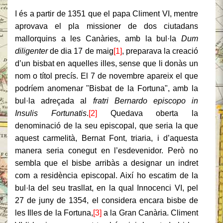
I és a partir de 1351 que el papa Climent VI, mentre
aprovava el pla missioner de dos ciutadans
mallorquins a les Canàries, amb la bul·la
Dum
diligenter
de dia 17 de maig
[1]
, preparava la creació
d’un bisbat en aquelles illes, sense que li donàs un
nom o títol precís. El 7 de novembre apareix el que
podríem anomenar "Bisbat de la Fortuna", amb la
bul·la adreçada al
fratri Bernardo episcopo in
Insulis Fortunatis
.
[2]
Quedava oberta la
denominació de la seu episcopal, que seria la que
aquest carmelità, Bernat Font, triaria, i d’aquesta
manera seria conegut en l’esdevenidor. Però no
sembla que el bisbe arribàs a designar un indret
com a residència episcopal. Així ho escatim de la
bul·la del seu trasllat, en la qual Innocenci VI, pel
27 de juny de 1354, el considera encara bisbe de
les Illes de la Fortuna,
[3]
a la Gran Canària. Climent