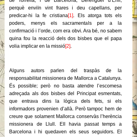
de Torrella, i de Barcelona, Berenguer d’Erill,
perquè enviïn vint frares i deu capellans, per
predicar-hi la fe cristiana
[1]
. Els atorga tots els
poders, menys els sacramentals per a la
confirmació i l’orde, com era obvi. Ara bé, no sabem
quina fou la reacció dels dos bisbes que el papa
volia implicar en la missió
[2]
.
Alguns autors parlen del traspàs de la
responsabilitat missionera de Mallorca a Catalunya.
És possible; però no basta atendre l’escomesa
adreçada als dos bisbes del Principat esmentats,
que entrava dins la lògica dels fets, si els
informadors provenien d’allà. Però tampoc hem de
creure que solament Mallorca conservàs l’herència
missionera de Llull. Ell havia passat temps a
Barcelona i hi quedaven els seus seguidors. El