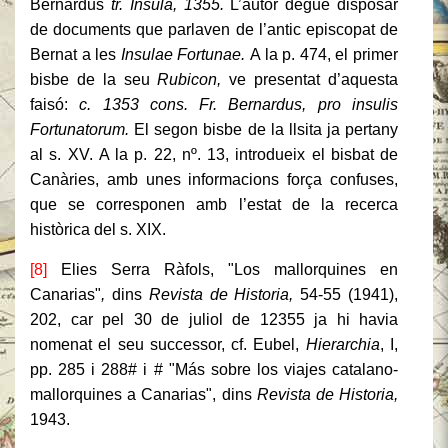
Bernardus
tr. Insula, 1355.
L’autor degué disposar
de documents que parlaven de l’antic episcopat de
Bernat a les
Insulae Fortunae.
A la p. 474, el primer
bisbe de la seu
Rubicon,
ve presentat d’aquesta
faisó:
c. 1353 cons. Fr. Bernardus, pro insulis
Fortunatorum.
El segon bisbe de la llsita ja pertany
al s. XV.
A la p. 22, nº. 13, introdueix el bisbat de
Canàries, amb unes informacions força confuses,
que se corresponen amb l’estat de la recerca
històrica del s. XIX.
[8]
Elies Serra Ràfols, "Los mallorquines en
Canarias"
,
dins
Revista de Historia,
54-55 (1941),
202, car pel 30 de juliol de 12355 ja hi havia
nomenat el seu successor, cf. Eubel,
Hierarchia
, I,
pp. 285 i 288# i # "Más sobre los viajes catalano-
mallorquines a Canarias",
dins
Revista de Historia,
1943.