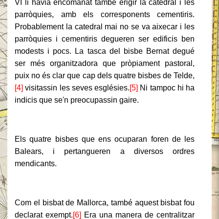
VI li havia encomanat també erigir la catedral i les
parròquies, amb els corresponents cementiris.
Probablement la catedral mai no se va aixecar i les
parròquies i cementiris degueren ser edificis ben
modests i pocs. La tasca del bisbe Bernat degué
ser més organitzadora que pròpiament pastoral,
puix no és clar que cap dels quatre bisbes de Telde,
[4]
visitassin les seves esglésies.
[5]
Ni tampoc hi ha
indicis que se'n preocupassin gaire.
Els quatre bisbes que ens ocuparan foren de les
Balears, i pertangueren a diversos ordres
mendicants.
Com el bisbat de Mallorca, també aquest bisbat fou
declarat exempt.
[6]
Era una manera de centralitzar