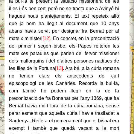
la bul·la té present la situació missionera de les
illes i és ben cert; però no se tracta que a Avinyó hi
hagués nous plantejaments. El text repeteix allò
que ja hom ha llegit al document que 10 anys
abans havia servit per designar fra Bernat per al
mateix ministeri
[12]
. En concret, en la preconització
del primer i segon bisbe, els Papes reiteren les
mateixes paraules que parlen del fervor missioner
dels mallorquins i del d’altres persones nadiues de
les Illes de la Fortuna
[13]
. Ara bé, a la cúria romana
no tenien clars els antecedents del curt
episcopologi de les Canàries. Recorda la bul·la,
com també ho podem llegir en la de la
preconització de fra Bonanat per l’any 1369, que fra
Bernat havia mort fora de la cúria romana, sense
parar esment que aquella cúria l’havia traslladat a
Sardenya. Reitera el nomenament que el bisbat era
exempt i també que quedà vacant a la mort