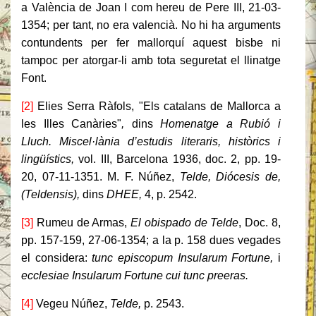
a València de Joan I com hereu de Pere III, 21-03-
1354; per tant, no era valencià. No hi ha arguments
contundents per fer mallorquí aquest bisbe ni
tampoc per atorgar-li amb tota seguretat el llinatge
Font.
[2]
Elies Serra Ràfols, "Els catalans de Mallorca a
les Illes Canàries"
,
dins
Homenatge a Rubió i
Lluch. Miscel·lània d’estudis literaris, històrics i
lingüístics,
vol. III,
Barcelona 1936, doc. 2, pp. 19-
20, 07-11-1351. M. F. Núñez,
Telde, Diócesis de,
(Teldensis),
dins
DHEE,
4, p. 2542.
[3]
Rumeu de Armas,
El obispado de Telde
, Doc. 8,
pp. 157-159, 27-06-1354; a la p. 158 dues vegades
el considera:
tunc episcopum Insularum Fortune,
i
ecclesiae Insularum Fortune cui tunc preeras.
[4]
Vegeu Núñez,
Telde,
p. 2543.