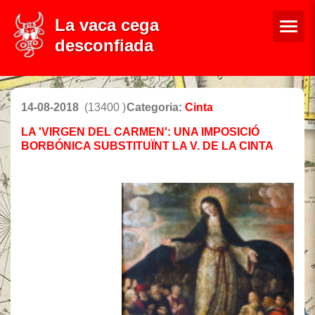
La vaca cega
desconfiada
14-08-2018
(13400 )
Categoria:
Cinta
LA 'VIRGEN DEL CARMEN': UNA IMPOSICIÓ
BORBÓNICA SUBSTITUÏNT LA V. DE LA CINTA