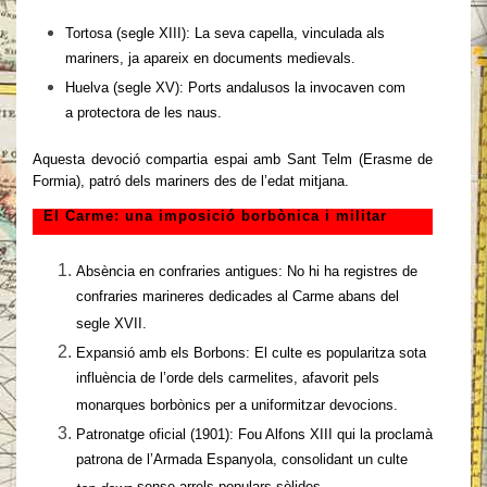
Tortosa (segle XIII): La seva capella, vinculada als
mariners, ja apareix en documents medievals.
Huelva (segle XV): Ports andalusos la invocaven com
a protectora de les naus.
Aquesta devoció compartia espai amb Sant Telm (Erasme de
Formia), patró dels mariners des de l’edat mitjana.
El Carme: una imposició borbònica i militar
Absència en confraries antigues: No hi ha registres de
confraries marineres dedicades al Carme abans del
segle XVII.
Expansió amb els Borbons: El culte es popularitza sota
influència de l’orde dels carmelites, afavorit pels
monarques borbònics per a uniformitzar devocions.
Patronatge oficial (1901): Fou Alfons XIII qui la proclamà
patrona de l’Armada Espanyola, consolidant un culte