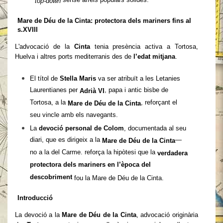
sense arrels populars sòlides.
top-down
Mare de Déu de la Cinta: protectora dels mariners fins al
s.XVIII
L'advocació de la
Cinta
tenia presència activa a Tortosa,
Huelva i altres ports mediterranis des de
l’edat mitjana
.
El títol de
Stella Maris
va ser atribuït a les Letanies
Laurentianes per
, papa i antic bisbe de
Adrià VI
Tortosa, a la
, reforçant el
Mare de Déu de la Cinta
seu vincle amb els navegants.
La
devoció personal de Colom
, documentada al seu
diari, que es dirigeix a la
—
Mare de Déu de la Cinta
no a la del Carme. reforça la hipòtesi que la
verdadera
protectora dels mariners en l’època del
descobriment
fou la Mare de Déu de la Cinta.
Introducció
La devoció a la
Mare de Déu de la Cinta
, advocació originària