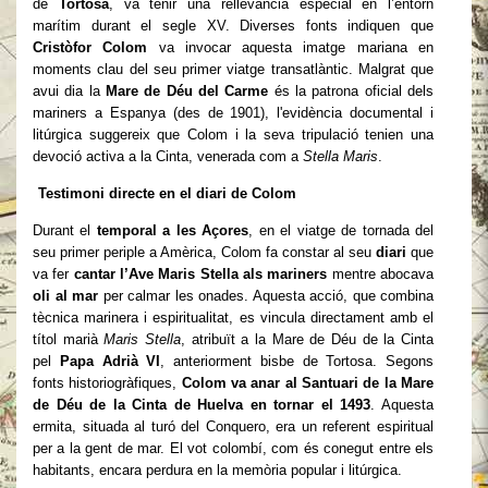
de
Tortosa
, va tenir una rellevància especial en l’entorn
marítim durant el segle XV. Diverses fonts indiquen que
Cristòfor Colom
va invocar aquesta imatge mariana en
moments clau del seu primer viatge transatlàntic. Malgrat que
avui dia la
Mare de Déu del Carme
és la patrona oficial dels
mariners a Espanya (des de 1901), l'evidència documental i
litúrgica suggereix que Colom i la seva tripulació tenien una
devoció activa a la Cinta, venerada com a
Stella Maris
.
Testimoni directe en el diari de Colom
Durant el
temporal a les Açores
, en el viatge de tornada del
seu primer periple a Amèrica, Colom fa constar al seu
diari
que
va fer
cantar l’Ave Maris Stella als mariners
mentre abocava
oli al mar
per calmar les onades. Aquesta acció, que combina
tècnica marinera i espiritualitat, es vincula directament amb el
títol marià
Maris Stella
, atribuït a la Mare de Déu de la Cinta
pel
Papa Adrià VI
, anteriorment bisbe de Tortosa. Segons
fonts historiogràfiques,
Colom va anar al Santuari de la Mare
de Déu de la Cinta de Huelva en tornar el 1493
. Aquesta
ermita, situada al turó del Conquero, era un referent espiritual
per a la gent de mar. El vot colombí, com és conegut entre els
habitants, encara perdura en la memòria popular i litúrgica.