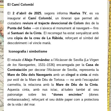
El Camí Colombí
El
2 d’abril de 2025
, segons informa
Huelva TV
, es va
inaugurar el
Camí Colombí
, un itinerari que permet als
ciutadans
reviure el trajecte devocional de Colom
des de la
Punta del Sebo
—on s’aixeca el monument al navegant— fins
al
Santuari de la Cinta
. El recorregut ha estat senyalitzat amb
una
còpia de la creu de La Rábida
, reforçant el símbol del
descobriment i el vincle marià.
Iconografia i simbolisme
El retaule d’
Alejo Fernández
a l’Alcàsser de Sevilla (
La Virgen
de los Navegantes
, 1531–1536) encarregada per la
Casa de
Contratación
per decorar l'Alcàsser de Sevilla, representa la
Mare de Déu dels Navegants
amb un
cíngol o cinta
al més
pur estil de la Mare de Déu de Tortosa — no amb l’escapulari
carmelita, la relaciona amb la
Mare de Déu de la Cinta
.
Aquesta cinta, amb nus isíac, al·ludeix també al seu
patronatge sobre les
“dones encintes”
(dones
embarassades), reforçant el seu doble paper com a protectora
de la vida i del mar.