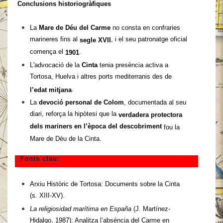
Conclusions historiogràfiques
La
Mare de Déu del Carme
no consta en confraries
marineres fins al
, i el seu patronatge oficial
segle XVII
comença el
.
1901
L'advocació de la
Cinta
tenia presència activa a
Tortosa, Huelva i altres ports mediterranis des de
.
l’edat mitjana
La
devoció personal de Colom
, documentada al seu
diari, reforça la hipòtesi que la
verdadera protectora
dels mariners en l’època del descobriment
fou la
Mare de Déu de la Cinta.
Fonts clau:
Arxiu Històric de Tortosa: Documents sobre la Cinta
(s. XIII-XV).
La religiosidad marítima en España
(J. Martínez-
Hidalgo, 1987): Analitza l’absència del Carme en