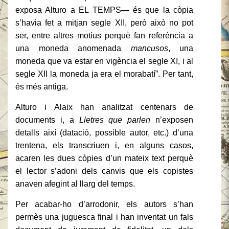
exposa Alturo a EL TEMPS— és que la còpia
s’havia fet a mitjan segle XII, però això no pot
ser, entre altres motius perquè fan referència a
una moneda anomenada
mancusos
, una
moneda que va estar en vigència el segle XI, i al
segle XII la moneda ja era el morabatí”. Per tant,
és més antiga.
Alturo i Alaix han analitzat centenars de
documents i, a
Lletres que parlen
n’exposen
detalls així (datació, possible autor, etc.) d’una
trentena, els transcriuen i, en alguns casos,
acaren les dues còpies d’un mateix text perquè
el lector s’adoni dels canvis que els copistes
anaven afegint al llarg del temps.
Per acabar-ho d’arrodonir, els autors s’han
permès una juguesca final i han inventat un fals