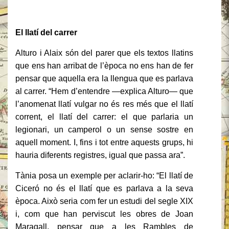
El llatí del carrer
Alturo i Alaix són del parer que els textos llatins
que ens han arribat de l’època no ens han de fer
pensar que aquella era la llengua que es parlava
al carrer. “Hem d’entendre —explica Alturo— que
l’anomenat llatí vulgar no és res més que el llatí
corrent, el llatí del carrer: el que parlaria un
legionari, un camperol o un sense sostre en
aquell moment. I, fins i tot entre aquests grups, hi
hauria diferents registres, igual que passa ara”.
Tània posa un exemple per aclarir-ho: “El llatí de
Ciceró no és el llatí que es parlava a la seva
època. Això seria com fer un estudi del segle XIX
i, com que han perviscut les obres de Joan
Maragall, pensar que a les Rambles de