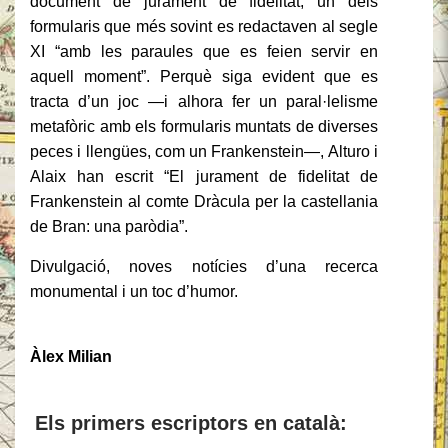
document de jurament de fidelitat, un dels
formularis que més sovint es redactaven al segle
XI “amb les paraules que es feien servir en
aquell moment”. Perquè siga evident que es
tracta d’un joc —i alhora fer un paral·lelisme
metafòric amb els formularis muntats de diverses
peces i llengües, com un Frankenstein—, Alturo i
Alaix han escrit “El jurament de fidelitat de
Frankenstein al comte Dràcula per la castellania
de Bran: una paròdia”.
Divulgació, noves notícies d’una recerca
monumental i un toc d’humor.
Àlex Milian
Els primers escriptors en català: