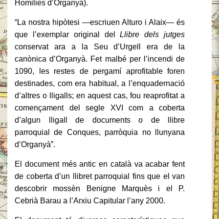
Homilies d’Organyà).
“La nostra hipòtesi —escriuen Alturo i Alaix— és
que l’exemplar original del
Llibre dels jutges
conservat ara a la Seu d’Urgell era de la
canònica d’Organyà. Fet malbé per l’incendi de
1090, les restes de pergamí aprofitable foren
destinades, com era habitual, a l’enquadernació
d’altres o lligalls; en aquest cas, fou reaprofitat a
començament del segle XVI com a coberta
d’algun lligall de documents o de llibre
parroquial de Conques, parròquia no llunyana
d’Organyà”.
El document més antic en català va acabar fent
de coberta d’un llibret parroquial fins que el van
descobrir mossèn Benigne Marquès i el P.
Cebrià Barau a l’Arxiu Capitular l’any 2000.