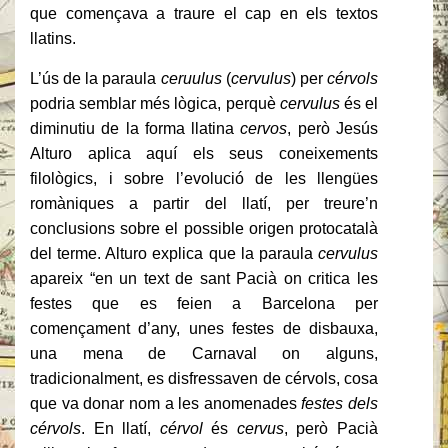
que començava a traure el cap en els textos
llatins.
L’ús de la paraula
ceruulus
(
cervulus
) per
cérvols
podria semblar més lògica, perquè
cervulus
és el
diminutiu de la forma llatina
cervos
, però Jesús
Alturo aplica aquí els seus coneixements
filològics, i sobre l’evolució de les llengües
romàniques a partir del llatí, per treure’n
conclusions sobre el possible origen protocatalà
del terme. Alturo explica que la paraula
cervulus
apareix “en un text de sant Pacià on critica les
festes que es feien a Barcelona per
començament d’any, unes festes de disbauxa,
una mena de Carnaval on alguns,
tradicionalment, es disfressaven de cérvols, cosa
que va donar nom a les anomenades
festes dels
cérvols
. En llatí,
cérvol
és
cervus
, però Pacià