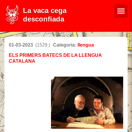
La vaca cega
desconfiada
01-03-2023
(1529 )
Categoria:
llengua
ELS PRIMERS BATECS DE LA LLENGUA
CATALANA