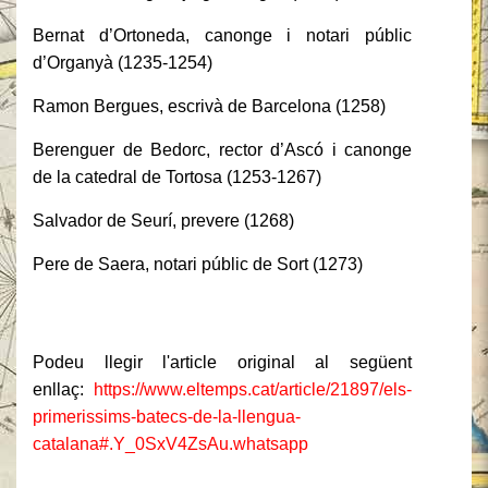
Bernat d’Ortoneda, canonge i notari públic
d’Organyà (1235-1254)
Ramon Bergues, escrivà de Barcelona (1258)
Berenguer de Bedorc, rector d’Ascó i canonge
de la catedral de Tortosa (1253-1267)
Salvador de Seurí, prevere (1268)
Pere de Saera, notari públic de Sort (1273)
Podeu llegir l'article original al següent
enllaç:
https://www.eltemps.cat/article/21897/els-
primerissims-batecs-de-la-llengua-
catalana#.Y_0SxV4ZsAu.whatsapp