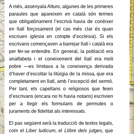
A més, assenyala Alturo, algunes de les primeres
paraules que apareixen en català són termes
que obligatòriament l’escrivà havia de conèixer
en llatí forçosament (el cas més clar és quan
escriuen
iglesia
en compte d’
ecclesia
). Si els
escrivans començaven a barrejar llatí i català era
per fer-se entendre. En general, la població era
analfabeta i el coneixement del llatí era molt
pobre —es limitava a la coneixença derivada
d’haver d’escoltar la litúrgia de la missa, que era
completament en llatí, amb l’excepció del sermó.
Per tant, els capellans o religiosos que feien
d’escrivans (encara no hi havia notaris) escrivien
per a llegir els formularis de permutes o
juraments de fidelitat als interessats.
El pas següent serà la traducció de textos legals,
com el
Liber Iudicum
, el
Llibre dels jutges
, que