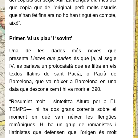
que copia que de l’original, però molts estudis
que s’han fet fins ara no ho han tingut en compte,
això”.
Primer, ‘si us plau’ i ‘sovint’
Una de les dades més noves que
presenta
Lletres que parlen
és que ja, al segle
IV, es parlava un protocatalà que es filtra en els
textos llatins de sant Pacià, o Pacià de
Barcelona, que va nàixer a Barcelona en una
data que desconeixem i hi va morir el 390.
“Resumint molt —sintetitza Alturo per a EL
TEMPS—, hi ha dos grans corrents sobre el
moment en què van néixer les llengües
romàniques. Hi ha un grup de romanistes i
llatinistes que defensen que l’origen és molt