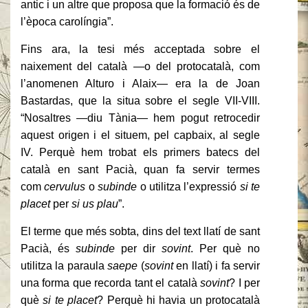
antic i un altre que proposa que la formació és de
l’època carolíngia”.
Fins ara, la tesi més acceptada sobre el
naixement del català —o del protocatalà, com
l’anomenen Alturo i Alaix— era la de Joan
Bastardas, que la situa sobre el segle VII-VIII.
“Nosaltres —diu Tània— hem pogut retrocedir
aquest origen i el situem, pel capbaix, al segle
IV. Perquè hem trobat els primers batecs del
català en sant Pacià, quan fa servir termes
com
cervulus
o
subinde
o utilitza l’expressió
si te
placet
per
si us plau
”.
El terme que més sobta, dins del text llatí de sant
Pacià, és
subinde
per dir
sovint
. Per què no
utilitza la paraula
saepe
(
sovint
en llatí) i fa servir
una forma que recorda tant el català
sovint
? I per
què
si te placet
? Perquè hi havia un protocatalà