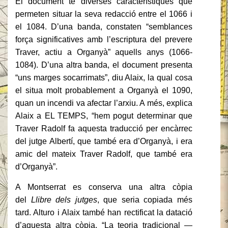
El document té diverses característiques que
permeten situar la seva redacció entre el 1066 i
el 1084. D’una banda, constaten “semblances
força significatives amb l’escriptura del prevere
Traver, actiu a Organyà” aquells anys (1066-
1084). D’una altra banda, el document presenta
“uns marges socarrimats”, diu Alaix, la qual cosa
el situa molt probablement a Organyà el 1090,
quan un incendi va afectar l’arxiu. A més, explica
Alaix a EL TEMPS, “hem pogut determinar que
Traver Radolf fa aquesta traducció per encàrrec
del jutge Albertí, que també era d’Organyà, i era
amic del mateix Traver Radolf, que també era
d’Organyà”.
A Montserrat es conserva una altra còpia
del
Llibre dels jutges
, que seria copiada més
tard. Alturo i Alaix també han rectificat la datació
d’aquesta altra còpia. “La teoria tradicional —