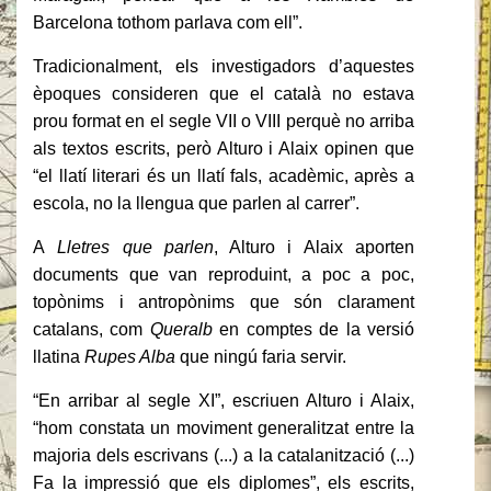
Barcelona tothom parlava com ell”.
Tradicionalment, els investigadors d’aquestes
èpoques consideren que el català no estava
prou format en el segle VII o VIII perquè no arriba
als textos escrits, però Alturo i Alaix opinen que
“el llatí literari és un llatí fals, acadèmic, après a
escola, no la llengua que parlen al carrer”.
A
Lletres que parlen
, Alturo i Alaix aporten
documents que van reproduint, a poc a poc,
topònims i antropònims que són clarament
catalans, com
Queralb
en comptes de la versió
llatina
Rupes Alba
que ningú faria servir.
“En arribar al segle XI”, escriuen Alturo i Alaix,
“hom constata un moviment generalitzat entre la
majoria dels escrivans (...) a la catalanització (...)
Fa la impressió que els diplomes”, els escrits,