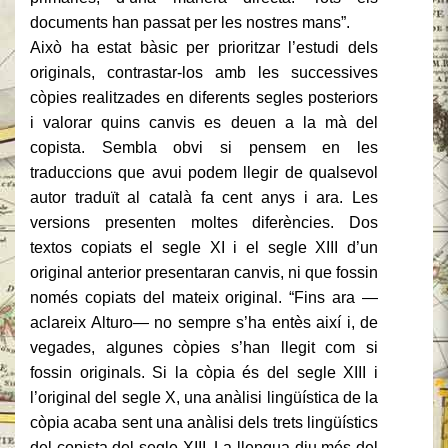
documents han passat per les nostres mans”.
Això ha estat bàsic per prioritzar l’estudi dels
originals, contrastar-los amb les successives
còpies realitzades en diferents segles posteriors
i valorar quins canvis es deuen a la mà del
copista. Sembla obvi si pensem en les
traduccions que avui podem llegir de qualsevol
autor traduït al català fa cent anys i ara. Les
versions presenten moltes diferències. Dos
textos copiats el segle XI i el segle XIII d’un
original anterior presentaran canvis, ni que fossin
només copiats del mateix original. “Fins ara —
aclareix Alturo— no sempre s’ha entès així i, de
vegades, algunes còpies s’han llegit com si
fossin originals. Si la còpia és del segle XIII i
l’original del segle X, una anàlisi lingüística de la
còpia acaba sent una anàlisi dels trets lingüístics
del copista del segle XIII. La llengua diu més del