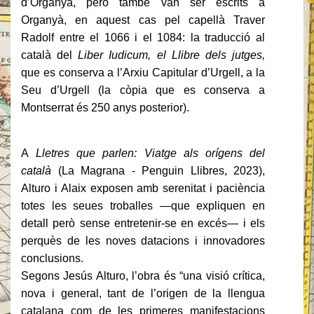
d’Organyà, però també van ser escrits a
Organyà, en aquest cas pel capellà Traver
Radolf entre el 1066 i el 1084: la traducció al
català del
Liber Iudicum, el Llibre dels jutges,
que es conserva a l’Arxiu Capitular d’Urgell, a la
Seu d’Urgell (la còpia que es conserva a
Montserrat és 250 anys posterior).
A
Lletres que parlen: Viatge als orígens del
català
(La Magrana - Penguin Llibres, 2023),
Alturo i Alaix exposen amb serenitat i paciència
totes les seues troballes —que expliquen en
detall però sense entretenir-se en excés— i els
perquès de les noves datacions i innovadores
conclusions.
Segons Jesús Alturo, l’obra és “una visió crítica,
nova i general, tant de l’origen de la llengua
catalana com de les primeres manifestacions