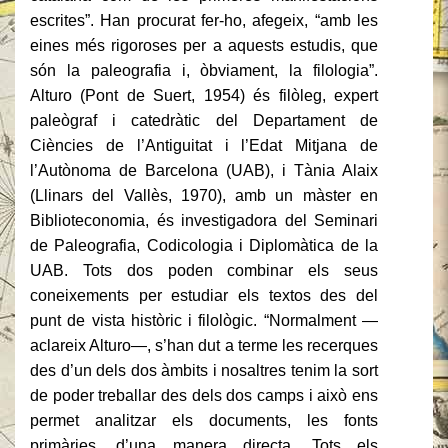
escrites”. Han procurat fer-ho, afegeix, “amb les
eines més rigoroses per a aquests estudis, que
són la paleografia i, òbviament, la filologia”.
Alturo (Pont de Suert, 1954) és filòleg, expert
paleògraf i catedràtic del Departament de
Ciències de l’Antiguitat i l’Edat Mitjana de
l’Autònoma de Barcelona (UAB), i Tània Alaix
(Llinars del Vallès, 1970), amb un màster en
Biblioteconomia, és investigadora del Seminari
de Paleografia, Codicologia i Diplomàtica de la
UAB. Tots dos poden combinar els seus
coneixements per estudiar els textos des del
punt de vista històric i filològic. “Normalment —
aclareix Alturo—, s’han dut a terme les recerques
des d’un dels dos àmbits i nosaltres tenim la sort
de poder treballar des dels dos camps i això ens
permet analitzar els documents, les fonts
primàries, d’una manera directa. Tots els