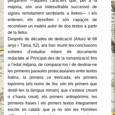
pergamins —aquells caràcters que, per a la
majoria, són una indesxifrable successió de
signes remotament semblants a lletres— i els
entenen, els desxifren i són capaços de
reconèixer un mateix autor de dos textos a partir
de la lletra.
Després de dècades de dedicació (Alturo té 68
anys i Tània, 52), ara han reunit les conclusions
extretes d’estudiar milers de documents
redactats al Principat des de la romanització fins
a l’edat mitjana, de comparar-los i de destriar-ne
les primeres paraules protocatalanes entre textos
llatins, la primera ce trencada; els primers
topònims (els noms de lloc són els primers que
destil·len la llengua romanç que s’estava creant
o s’havia creat); els primers antropònims; les
primeres frases i els primers textos íntegrament
escrits en català: que ja no són les Homilies