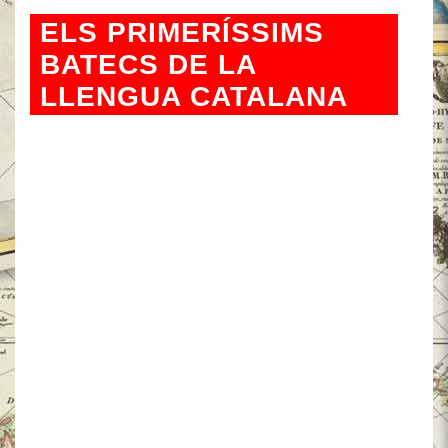
ELS PRIMERÍSSIMS
BATECS DE LA
LLENGUA CATALANA
Després d’estudiar els
documents originals d’arxius
molt diversos, els paleògrafs
Jesús Alturo i Tània Alaix han
situat l’aparició escrita de les
primeres paraules
protocatalanes al segle IV en
textos de sant Pacià (Barcelona
?-390); han recalculat la datació
de la majoria dels primers