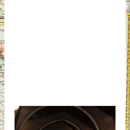
textos (Homilies d’Organyà
incloses); han establert que el
Llibre dels jutges és el primer
text íntegre en català (entre
1066 i 1084), i han fet llistes
dels 34 primers autors de textos
(o paraules) en català. Ho
exposen tot a l’assaig
divulgatiu Lletres que parlen:
Viatge als orígens del català (La
Magrana, 2023).