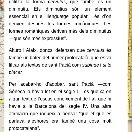
utilitza la forma
cervulus
, que també és un
diminutiu. Els diminutius són un element
essencial en el llenguatge popular i és d’on
deriven després les formes romàniques. Les
formes romàniques deriven més dels diminutius
—que són més expressius”.
Alturo i Alaix, doncs, defensen que
cervulus
és
també un batec del primer protocatalà, que es va
filtrar als textos de sant Pacià com
subinde
i
si te
placet
.
Per acabar-ho d’adobar, sant Pacià —com
Sèneca ja havia fet en el segle I— es queixa en
algun text de l’escàs coneixement de llatí que hi
havia a la Barcelona del segle IV. Una altra
afirmació que indueix a pensar “que el que es
parlava aleshores era també una cosa molt
protocatalana”.